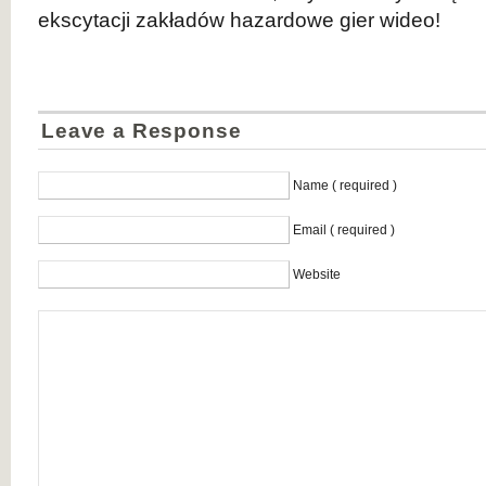
ekscytacji zakładów hazardowe gier wideo!
Leave a Response
Name ( required )
Email ( required )
Website