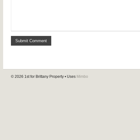
© 2026
1st for Brittany Property
• Uses
Mimbo