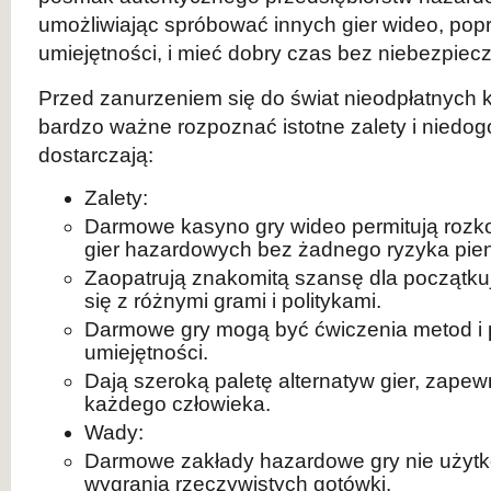
umożliwiając spróbować innych gier wideo, pop
umiejętności, i mieć dobry czas bez niebezpiecz
Przed zanurzeniem się do świat nieodpłatnych k
bardzo ważne rozpoznać istotne zalety i niedog
dostarczają:
Zalety:
Darmowe kasyno gry wideo permitują rozk
gier hazardowych bez żadnego ryzyka pie
Zaopatrują znakomitą szansę dla początk
się z różnymi grami i politykami.
Darmowe gry mogą być ćwiczenia metod i 
umiejętności.
Dają szeroką paletę alternatyw gier, zapewn
każdego człowieka.
Wady:
Darmowe zakłady hazardowe gry nie użytk
wygrania rzeczywistych gotówki.