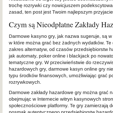
trochę rozrywki czy nowicjuszem
podekscytowa
zasad, ten post jest Twoim najlepszym przyjaci
Czym są Nieodpłatne Zakłady Ha
Darmowe kasyno gry, jak nazwa sugeruje, są w 
w które można grać bez żadnych wydatków. Te 
zakres alternatyw, od czasów przedsiębiorstw
jak automaty, poker online i blackjack po nowato
tematyczne gry. W przeciwieństwie do rzeczywi
hazardowych gry, darmowe kasyn online gry n
typu środków finansowych, umożliwiając grać po
rozrywkowych.
Darmowe zakłady hazardowe gry można grać n
obejmując w Internecie witryn kasynowych strony
społecznościowe platformy. Te gry zamierzają 
posmak autentycznego przedsiębiorstw hazard