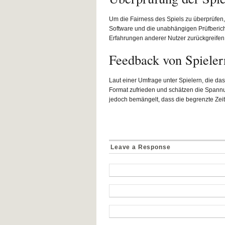
Um die Fairness des Spiels zu überprüfen,
Software und die unabhängigen Prüfberich
Erfahrungen anderer Nutzer zurückgreifen,
Feedback von Spieler
Laut einer Umfrage unter Spielern, die das
Format zufrieden und schätzen die Spannun
jedoch bemängelt, dass die begrenzte Zeit
Leave a Response