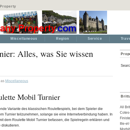
Property
Miscellaneous
Region
Service
Trav
nier: Alles, was Sie wissen
Prop
Searc
d as
Miscellaneous
lette Mobil Turnier
Brit
All Br
ende Variante des klassischen Roulettespiels, bei dem Spieler die
Cotes-
em Turnier teilzunehmen, solange sie eine Internetverbindung haben. In
Finist
it dem Roulette Mobil Turnier befassen, die Spielregeln erklären und
Ille-e
 diskutieren.
Morbi