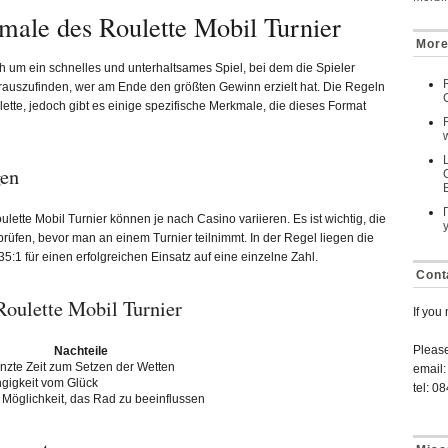
male des Roulette Mobil Turnier
More
ch um ein schnelles und unterhaltsames Spiel, bei dem die Spieler
auszufinden, wer am Ende den größten Gewinn erzielt hat. Die Regeln
tte, jedoch gibt es einige spezifische Merkmale, die dieses Format
gen
ette Mobil Turnier können je nach Casino variieren. Es ist wichtig, die
rüfen, bevor man an einem Turnier teilnimmt. In der Regel liegen die
:1 für einen erfolgreichen Einsatz auf eine einzelne Zahl.
Cont
Roulette Mobil Turnier
If you
Pleas
Nachteile
nzte Zeit zum Setzen der Wetten
email:
gigkeit vom Glück
tel: 0
 Möglichkeit, das Rad zu beeinflussen