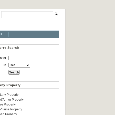
el
erty Search
h for
in
tany Property
ittany Property
d'Armor Property
ere Property
t-Vilaine Property
han Property