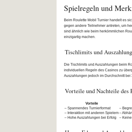
Spielregeln und Merk
Beim Roulette Mobil Turnier handelt es si
gegen andere Teilnehmer antreten, um her
sind ähnlich wie beim herkömmlichen Roule
einzigartig machen.
Tischlimits und Auszahlun
Die Tischlimits und Auszahlungen beim Roul
individuellen Regeln des Casinos zu überp
Auszahlungen jedoch im Durchschnitt bei 35
Vorteile und Nachteile des 
Vorteile
– Spannendes Turnierformat
– Begre
– Interaktion mit anderen Spielern
– Abhän
– Hohe Auszahlungen bei Erfolg
– Keine