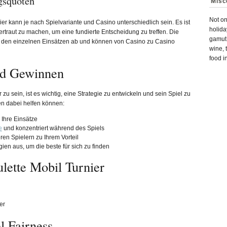
gsquoten
Misc
Not on
r kann je nach Spielvariante und Casino unterschiedlich sein. Es ist
holida
ertraut zu machen, um eine fundierte Entscheidung zu treffen. Die
gamut 
 den einzelnen Einsätzen ab und können von Casino zu Casino
wine, 
food i
nd Gewinnen
zu sein, ist es wichtig, eine Strategie zu entwickeln und sein Spiel zu
nen dabei helfen können:
 Ihre Einsätze
e
und konzentriert während des Spiels
ren Spielern zu Ihrem Vorteil
ien aus, um die beste für sich zu finden
lette Mobil Turnier
er
l Fairness