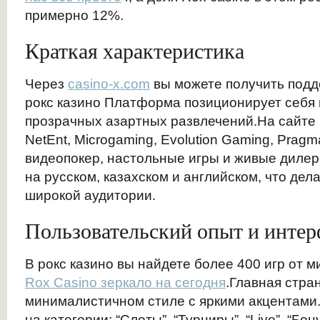
примерно 12%.
Краткая характеристика
Через
casino-x.com
вы можете получить подд
рокс казино Платформа позиционирует себя 
прозрачных азартных развлечений.На сайте 
NetEnt, Microgaming, Evolution Gaming, Pragma
видеопокер, настольные игры и живые дилер
на русском, казахском и английском, что дел
широкой аудитории.
Пользовательский опыт и интер
В рокс казино вы найдете более 400 игр от 
Rox Casino зеркало на сегодня
.Главная стра
минималистичном стиле с яркими акцентами
на категории: “Слоты”, “Турниры”, “Live”, “Бо