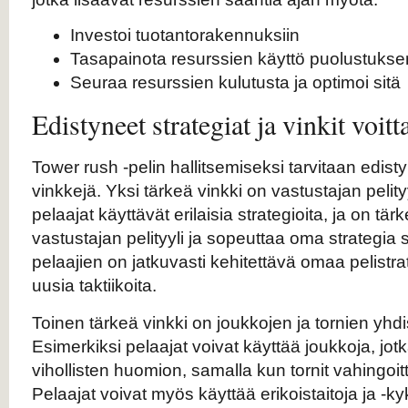
Investoi tuotantorakennuksiin
Tasapainota resurssien käyttö puolustuksen
Seuraa resurssien kulutusta ja optimoi sitä
Edistyneet strategiat ja vinkit voit
Tower rush -pelin hallitsemiseksi tarvitaan edistyn
vinkkejä. Yksi tärkeä vinkki on vastustajan peli
pelaajat käyttävät erilaisia strategioita, ja on tä
vastustajan pelityyli ja sopeuttaa oma strategia
pelaajien on jatkuvasti kehitettävä omaa pelistr
uusia taktiikoita.
Toinen tärkeä vinkki on joukkojen ja tornien yhd
Esimerkiksi pelaajat voivat käyttää joukkoja, jot
vihollisten huomion, samalla kun tornit vahingoitt
Pelaajat voivat myös käyttää erikoistaitoja ja -ky