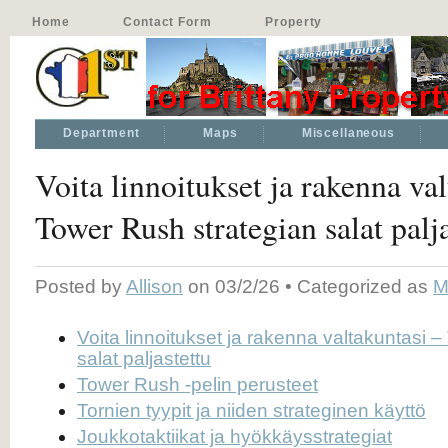
Home
Contact Form
Property
Department
Maps
Miscellaneous
Voita linnoitukset ja rakenna va
Tower Rush strategian salat palja
Posted by
Allison
on 03/2/26 • Categorized as
M
Voita linnoitukset ja rakenna valtakuntasi 
salat paljastettu
Tower Rush -pelin perusteet
Tornien tyypit ja niiden strateginen käyttö
Joukkotaktiikat ja hyökkäysstrategiat