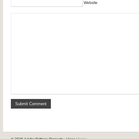
Website