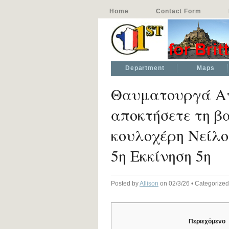
Home
Contact Form
Department
Maps
Θαυματουργά Αν
αποκτήσετε τη βα
κουλοχέρη Νείλο
5η Εκκίνηση 5η
Posted by
Allison
on 02/3/26 • Categorize
Περιεχόμενο