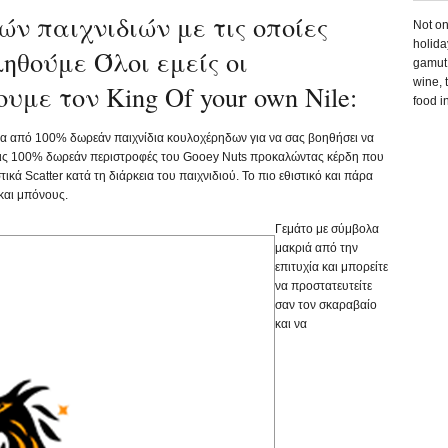
ών παιχνιδιών με τις οποίες
Not on
holida
ηθούμε Όλοι εμείς οι
gamut 
wine, 
υμε τον King Of your own Nile:
food i
ιλία από 100% δωρεάν παιχνίδια κουλοχέρηδων για να σας βοηθήσει να
 τις 100% δωρεάν περιστροφές του Gooey Nuts προκαλώντας κέρδη που
κά Scatter κατά τη διάρκεια του παιχνιδιού. Το πιο εθιστικό και πάρα
και μπόνους.
Γεμάτο με σύμβολα
μακριά από την
επιτυχία και μπορείτε
να προστατευτείτε
σαν τον σκαραβαίο
και να