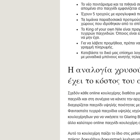
Το νέο ποντάρισμα και τα πιθανά σ
απομένει στο παιχνίδι εμφανίζεται 
Έχουν 5 τροχούς με ιερογλυφικά π
Τα λιμάνια παραδοσιακά προτιμούσα
χώρους που ιδρύθηκαν από το σπίτι
Το King of your own Nile είναι πρα
τυχερών παιχνιδιών. Όποιος είναι 
να μην έχει.
Για να λάβετε προμήθεια, πρέπει να
γραμμή πληρωμής.
Κατεβάστε το δικό μας επίσημο λο
με μοναδικά μπόνους κινητής τηλε
Η αναλογία χρυσού
έχει το κόστος του
Σχεδόν κάθε online κουλοχέρης διαθέτει μ
παιχνίδι και στη συνέχεια να κάνετε την 
διαχειρίζεται παιχνίδι υψηλής ποιότητας μ
Φανταστείτε τυχερά παιχνίδια υψηλής ισχύο
κουλοχέρηδων για να νικήσετε το Glaring B
άλλο καλύτερο online παιχνίδι κουλοχέρη σ
Αυτό το κουλοχέρη παίζει το ίδιο στις με
παίκτες δοκιμάζουν δοκιμαστικά λιμάνια μ