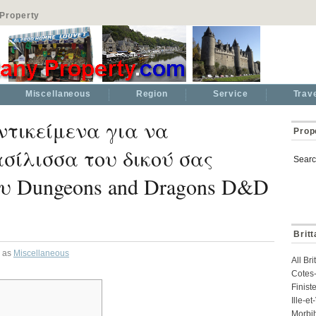
Property
Miscellaneous
Region
Service
Trav
τικείμενα για να
Prop
σίλισσα του δικού σας
Searc
υ Dungeons and Dragons D&D
Brit
d as
Miscellaneous
All Br
Cotes-
Finist
Ille-e
Morbi