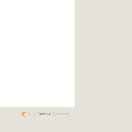
Blog Entries
•
Comments