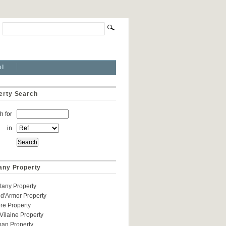
el
erty Search
h for
in
tany Property
ittany Property
d'Armor Property
ere Property
t-Vilaine Property
han Property