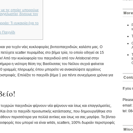
 με τις οποίες μπορούμε
More
αγγελματίες δίνουμε τον
έει: Τι ευκαιρία έχει το
 Παιχνίδι
και για τυχόν νέες κυκλοφορίες βιντεοπαιχνιδιών, καλέστε μας. Ο
 πετύχετε scatter πυραμίδας στο βήμα τρία, το οποίο οδηγεί σε 15
 Από την κυκλοφορία του παιχνιδιού από τον Aristocrat στην
σήμερα η νεότερη θέση της Βασίλισσας του Νείλου συχνά φαίνεται
 20 γραμμές πληρωμής όπου μπορείτε να ανακαλύψετε αρχαίους
στροφές. Επιλέξτε το παιχνίδι βήμα 1 για πέντε συνεχόμενα χρόνια για
Cont
If you
είο!
Pleas
email:
ς τυχερών παιχνιδιών φέρνουν νέα φέρνουν και ίσως και επαγγελματίες,
tel: 0
. Και έτσι το παιχνίδι προσωπικής κατάστασης, που δημιουργήθηκε στο
άθουν περισσότερα για πολλά αντίκες και ίσως να σας μαγέψει. Τα βίντεο
φορές που μπορεί να είναι wilds, scatters, 100% δωρεάν περιστροφές
Misc