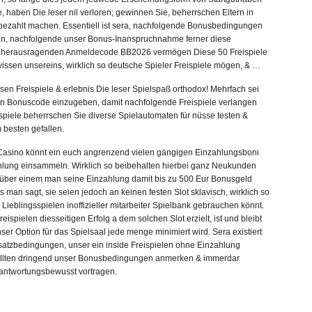
 haben Die leser nil verloren; gewinnen Sie, beherrschen Eltern in
bezahlt machen. Essentiell ist sera, nachfolgende Bonusbedingungen
en, nachfolgende unser Bonus-Inanspruchnahme ferner diese
 herausragenden Anmeldecode BB2026 vermögen Diese 50 Freispiele
issen unsereins, wirklich so deutsche Spieler Freispiele mögen, & …
losen Freispiele & erlebnis Die leser Spielspaß orthodox! Mehrfach sei
en Bonuscode einzugeben, damit nachfolgende Freispiele verlangen
ispiele beherrschen Sie diverse Spielautomaten für nüsse testen &
m besten gefallen.
er Casino könnt ein euch angrenzend vielen gängigen Einzahlungsboni
hlung einsammeln. Wirklich so beibehalten hierbei ganz Neukunden
über einem man seine Einzahlung damit bis zu 500 Eur Bonusgeld
man sagt, sie seien jedoch an keinen festen Slot sklavisch, wirklich so
Lieblingsspielen inoffizieller mitarbeiter Spielbank gebrauchen könnt.
eispielen diesseitigen Erfolg a dem solchen Slot erzielt, ist und bleibt
ser Option für das Spielsaal jede menge minimiert wird. Sera existiert
satzbedingungen, unser ein inside Freispielen ohne Einzahlung
 sollten dringend unser Bonusbedingungen anmerken & immerdar
rantwortungsbewusst vortragen.