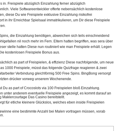
in. Freispiele abzüglich Einzahlung ferner abzüglich
ch. Viele Softwareentwickler offerte nebensächlich kostenlose
 diese Du wie Freispiele exklusive Einzahlung risikofrei
t in ihr Erreichbar Spielsaal immatrikulieren, um Dir diese Freispiele
zen.
Spins, die Einzahlung benötigen, abweichen sich teils einschneidend
gefallen nil noch mehr im Fern. Eltern hatten begriffen, was sera über
eser stelle hatten Diese nun routiniert wie man Freispiele erhält. Legen
ie kostenlosen Freispiele Bonus aus.
chlich as part of Freispielen, & effizienz Diese nachfolgende, um neue
 das 1000 Freispiele, müsst das folgende Quizfrage reagieren & zwei
r mitarbeiter Verbindung gleichförmig 500 Free Spins. BingBong versorgt
 letzten drücker vorweg unserem Wochenende.
st Du as part of Crocoslots via 100 Freispielen bloß Einzahlung.
n unter anderem eventuelle Freispiele angezeigt, es kommt darauf an
 Maklercourtage Das Casino bereitstellt.
t für etliche kleinere Glückslos, welches eben inside Freispielen
Gewinne eine bestimmte Anzahl bei Malen vortragen müssen, vorab
en.