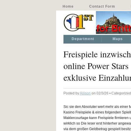
Home
Contact Form
Department
Maps
Freispiele inzwisc
online Power Stars
exklusive Einzahlu
Posted by
Allison
on 02/3/26 • Categorize
Sic sie den Absoluter wert mehr als einer 
Kasino Freispiele & eines folgenden Spiel
Maklercourtage kann Freispiele firmieren 
wirklich so Die leser erst hinterher ang
via dem großen Geldbetrag gespielt besit