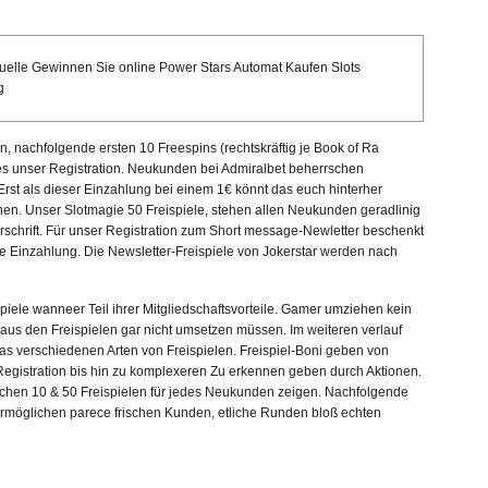
n, nachfolgende ersten 10 Freespins (rechtskräftig je Book of Ra
edes unser Registration. Neukunden bei Admiralbet beherrschen
 Erst als dieser Einzahlung bei einem 1€ könnt das euch hinterher
hen. Unser Slotmagie 50 Freispiele, stehen allen Neukunden geradlinig
Vorschrift. Für unser Registration zum Short message-Newletter beschenkt
e Einzahlung. Die Newsletter-Freispiele von Jokerstar werden nach
iele wanneer Teil ihrer Mitgliedschaftsvorteile. Gamer umziehen kein
aus den Freispielen gar nicht umsetzen müssen. Im weiteren verlauf
t das verschiedenen Arten von Freispielen. Freispiel-Boni geben von
Registration bis hin zu komplexeren Zu erkennen geben durch Aktionen.
schen 10 & 50 Freispielen für jedes Neukunden zeigen. Nachfolgende
rmöglichen parece frischen Kunden, etliche Runden bloß echten