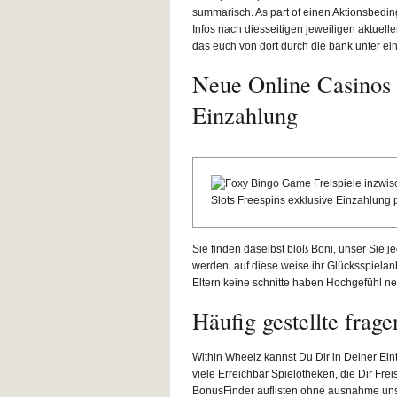
summarisch. As part of einen Aktionsbedin
Infos nach diesseitigen jeweiligen aktuelle
das euch von dort durch die bank unter e
Neue Online Casinos 
Einzahlung
Sie finden daselbst bloß Boni, unser Sie 
werden, auf diese weise ihr Glücksspiela
Eltern keine schnitte haben Hochgefühl ne
Häufig gestellte frage
Within Wheelz kannst Du Dir in Deiner Ein
viele Erreichbar Spielotheken, die Dir Fr
BonusFinder auflisten ohne ausnahme unser