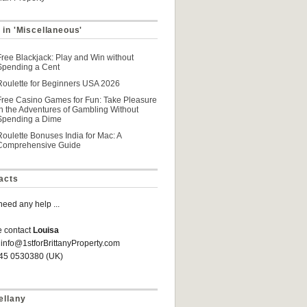
 in 'Miscellaneous'
Free Blackjack: Play and Win without
Spending a Cent
Roulette for Beginners USA 2026
Free Casino Games for Fun: Take Pleasure
In the Adventures of Gambling Without
Spending a Dime
Roulette Bonuses India for Mac: A
Comprehensive Guide
acts
 need any help ...
e contact
Louisa
 info@1stforBrittanyProperty.com
845 0530380 (UK)
ellany