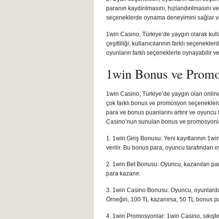
paranın kaydırılmasını, hızlandırılmasını ve
seçeneklerde oynama deneyimini sağlar ve 
1win Casino, Türkiye’de yaygın olarak kull
çeşitliliği, kullanıcılarının farklı seçenekl
oyunların farklı seçeneklerle oynayabilir ve
1win Bonus ve Promo
1win Casino, Türkiye’de yaygın olan online 
çok farklı bonus ve promosyon seçenekleri
para ve bonus puanlarını artırır ve oyuncu t
Casino’nun sunulan bonus ve promosyonla
1. 1win Giriş Bonusu: Yeni kayıtlarının 1w
verilir. Bu bonus para, oyuncu tarafından oyu
2. 1win Bet Bonusu: Oyuncu, kazanılan par
para kazanır.
3. 1win Casino Bonusu: Oyuncu, oyunlarda
Örneğin, 100 TL kazanırsa, 50 TL bonus pa
4. 1win Promosyonlar: 1win Casino, sıkışt