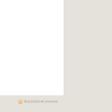
Blog Entries
•
Comments