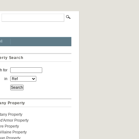
el
erty Search
h for
in
tany Property
ittany Property
d'Armor Property
ere Property
t-Vilaine Property
han Property