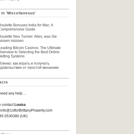
 in 'Miscellaneous'
Roulette Bonuses India for Mac: A
Comprehensive Guide
Roulette Neu Turnier: Alles, was Sie
wissen müssen
Leading Bitcoin Casinos: The Ultimate
Overview to Selecting the Best Online
Betting Systems
Плинко: как играть и получать
удовольствие от простой механики
acts
 need any help ...
e contact
Louisa
 info@1stforBrittanyProperty.com
845 0530380 (UK)