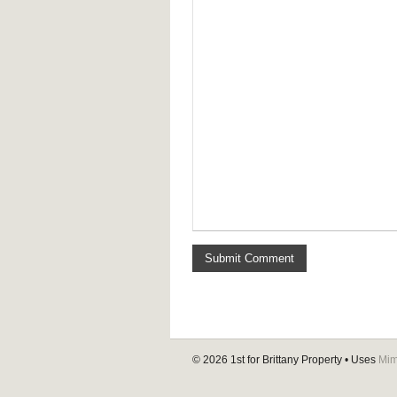
© 2026
1st for Brittany Property
• Uses
Mi