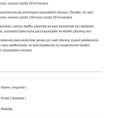
rsa, oyunun yüzde 50’ini kazanır.
 oyunlarında da promosyon seçenekleri sunuyor. Örneğin, bir spor
rsa, oyunun yüzde 100’unun yüzde 50’ini kazanır.
nları, oyuncu keyfini çıkarmak ve para kazanmak için faydalıdır.
 oyunlarda daha fazla para kazanabilir ve keyfini çıkarmış olur.
kında daha fazla bilgi almak için, web sitesine ziyaret edebilirsiniz.
oyun platformudur ve yeni kayıtlarının ve müşterilerinin keyfini
on seçenekleri sunuyor.
Name ( required )
Email ( required )
Website