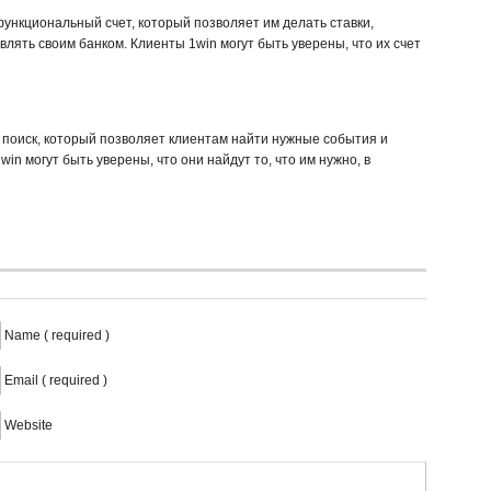
ункциональный счет, который позволяет им делать ставки,
влять своим банком. Клиенты 1win могут быть уверены, что их счет
поиск, который позволяет клиентам найти нужные события и
win могут быть уверены, что они найдут то, что им нужно, в
Name ( required )
Email ( required )
Website