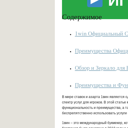
ИГ
Содержимое
1win Официальный С
Преимущества Офици
Обзор и Зеркало для 
Преимущества и Фун
В мире ставок и азарта 1вин является
спектр услуг для игроков. В этой стать
функциональность и преимущества, а та
беспрепятственно использовать услуги 
1вин – это международный букмекер, ко