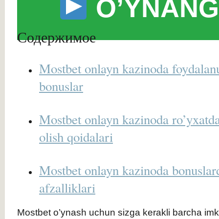
O’YNANG
Содержимое
Mostbet onlayn kazinoda foydalan
bonuslar
Mostbet onlayn kazinoda ro’yxatda
olish qoidalari
Mostbet onlayn kazinoda bonuslar
afzalliklari
Mostbet o’ynash uchun sizga kerakli barcha imkon