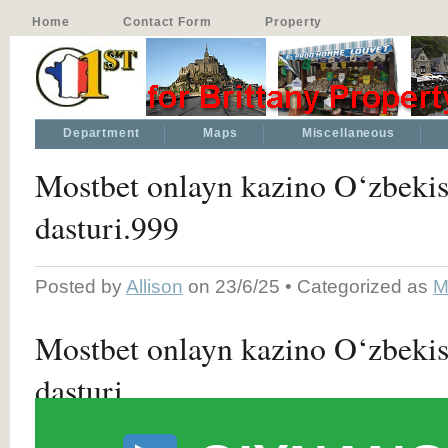
Home
Contact Form
Property
Department
Maps
Miscellaneous
Mostbet onlayn kazino O‘zbeki
dasturi.999
Posted by
Allison
on 23/6/25 • Categorized as
M
Mostbet onlayn kazino O‘zbeki
dasturi