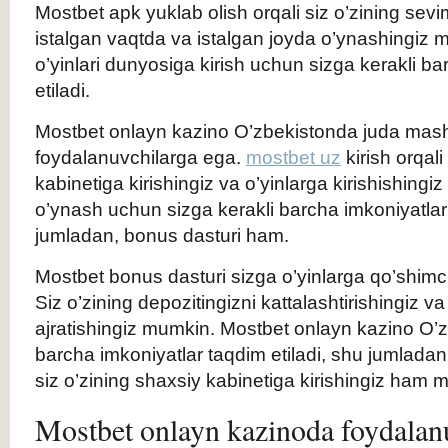
Mostbet apk yuklab olish orqali siz o’zining seviml
istalgan vaqtda va istalgan joyda o’ynashingiz 
o’yinlari dunyosiga kirish uchun sizga kerakli ba
etiladi.
Mostbet onlayn kazino O’zbekistonda juda mash
foydalanuvchilarga ega.
mostbet uz
kirish orqali
kabinetiga kirishingiz va o’yinlarga kirishishing
o’ynash uchun sizga kerakli barcha imkoniyatlar 
jumladan, bonus dasturi ham.
Mostbet bonus dasturi sizga o’yinlarga qo’shimc
Siz o’zining depozitingizni kattalashtirishingiz v
ajratishingiz mumkin. Mostbet onlayn kazino O’z
barcha imkoniyatlar taqdim etiladi, shu jumladan,
siz o’zining shaxsiy kabinetiga kirishingiz ham 
Mostbet onlayn kazinoda foydalan