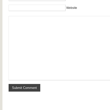
Website