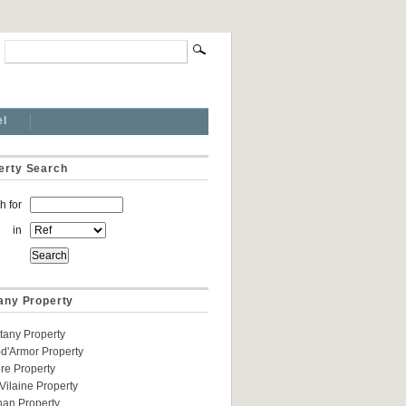
el
erty Search
h for
in
tany Property
ittany Property
d'Armor Property
ere Property
t-Vilaine Property
han Property