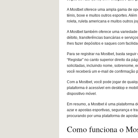
A Mostbet oferece uma ampla gama de opçõe
ténis, boxe e muitos outros esportes. Alé
roleta, ruleta americana e muitos outros jo
A Mostbet também oferece uma variedade d
débito, transferências bancárias e serviço
lhes fazer depósitos e saques com facilid
Para se registrar na Mostbet, basta seguir
“Registar” no canto superior direito da p
solicitadas, incluindo nome, sobrenome, e
você receberá um e-mail de confirmação pa
Com a Mostbet, você pode jogar de qualqu
plataforma é acessível em desktop e mobi
dispositivo móvel.
Em resumo, a Mostbet é uma plataforma d
azar e apostas esportivas, segurança e t
procurando por uma plataforma de apostas
Como funciona o Mos