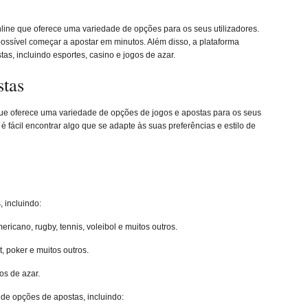
line que oferece uma variedade de opções para os seus utilizadores.
 possível começar a apostar em minutos. Além disso, a plataforma
s, incluindo esportes, casino e jogos de azar.
stas
ue oferece uma variedade de opções de jogos e apostas para os seus
 fácil encontrar algo que se adapte às suas preferências e estilo de
 incluindo:
mericano, rugby, tennis, voleibol e muitos outros.
at, poker e muitos outros.
gos de azar.
de opções de apostas, incluindo: