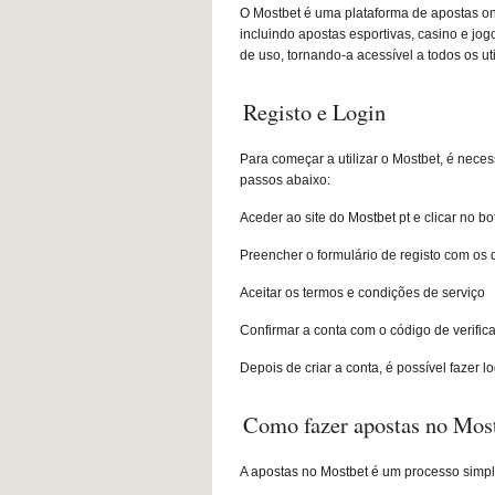
O Mostbet é uma plataforma de apostas on
incluindo apostas esportivas, casino e jog
de uso, tornando-a acessível a todos os ut
Registo e Login
Para começar a utilizar o Mostbet, é neces
passos abaixo:
Aceder ao site do Mostbet pt e clicar no bo
Preencher o formulário de registo com os 
Aceitar os termos e condições de serviço
Confirmar a conta com o código de verific
Depois de criar a conta, é possível fazer l
Como fazer apostas no Mos
A apostas no Mostbet é um processo simpl