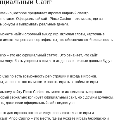
ициальный Сайт
казино, которое предлагает игрокам широкий спектр
я ставок. Официальный сайт Pinco Casino – это место, где вы
ь бонусы и выигрывать реальные деньги.
 можете найти огромный выбор игр, включая слоты, карточные
айте имеют лицензии и сертификаты, что обеспечивает безопасность
no – это его официальный статус. Это означает, что сайт
ки могут быть уверены в том, что их деньги и личные данные будут
 Casino есть возможность регистрации и входа в игроков.
, и после этого вы можете начать играть в любимые игры.
ьному сайту Pinco Casino, вы можете использовать зеркало.
торый зеркально копирует официальный сайт, но с другим доменом.
ать, даже если официальный сайт недоступен.
есто для игроков, которые ищут развлекательные игры и
айт Pinco Casino – это место, где вы можете играть безопасно и