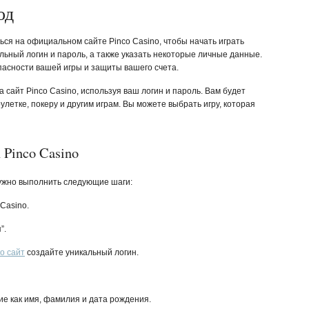
од
ься на официальном сайте Pinco Casino, чтобы начать играть
льный логин и пароль, а также указать некоторые личные данные.
асности вашей игры и защиты вашего счета.
 сайт Pinco Casino, используя ваш логин и пароль. Вам будет
улетке, покеру и другим играм. Вы можете выбрать игру, которая
 Pinco Casino
нужно выполнить следующие шаги:
Casino.
”.
о сайт
создайте уникальный логин.
ие как имя, фамилия и дата рождения.