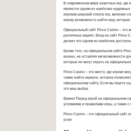
В современном мире азартных игр, где 
является одним из наиболее надежных 
игрокам широкий спектр игр, включая сл
игроку возможность найти игру, которая
Официальный сайт Pinco Casino – это ме
различных акциях. Вход на сайт Pinco C
делает его одним из наиболее доступн
Кроме того, на официальном сайте Pinco
казино, не оставляя им возможности до
которые не могут играть на официально
Pinco Casino – это место, где игроки мо
также найти зеркало, которое позволяет
официальному сайту. Если вы ищете над
это ваш выбор.
Важно! Перед игрой на официальном сай
условиями и правилами игры, а также с
Pinco Casino – это официальный сайт о
услуг.