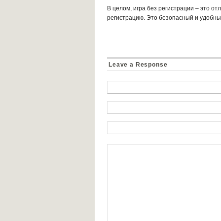
В целом, игра без регистрации – это от
регистрацию. Это безопасный и удобный
Leave a Response