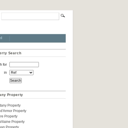
el
erty Search
h for
in
tany Property
ittany Property
d'Armor Property
ere Property
t-Vilaine Property
han Property