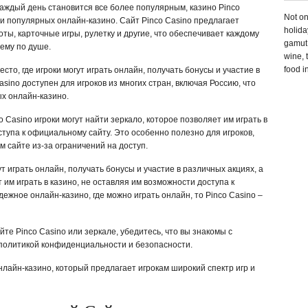
каждый день становится все более популярным, казино Pinco
Not on
и популярных онлайн-казино. Сайт Pinco Casino предлагает
holida
оты, карточные игры, рулетку и другие, что обеспечивает каждому
gamut 
 ему по душе.
wine, 
food i
сто, где игроки могут играть онлайн, получать бонусы и участие в
asino доступен для игроков из многих стран, включая Россию, что
ых онлайн-казино.
 Casino игроки могут найти зеркало, которое позволяет им играть в
ступа к официальному сайту. Это особенно полезно для игроков,
м сайте из-за ограничений на доступ.
гут играть онлайн, получать бонусы и участие в различных акциях, а
 им играть в казино, не оставляя им возможности доступа к
ежное онлайн-казино, где можно играть онлайн, то Pinco Casino –
те Pinco Casino или зеркале, убедитесь, что вы знакомы с
 политикой конфиденциальности и безопасности.
нлайн-казино, который предлагает игрокам широкий спектр игр и