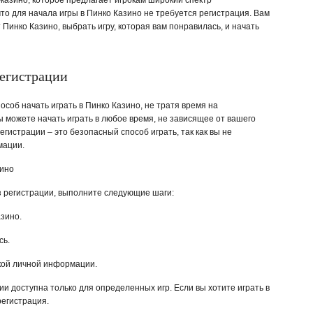
казино, которое предлагает игрокам широкий спектр
что для начала игры в Пинко Казино не требуется регистрация. Вам
Пинко Казино, выбрать игру, которая вам понравилась, и начать
егистрации
особ начать играть в Пинко Казино, не тратя время на
вы можете начать играть в любое время, не зависящее от вашего
егистрации – это безопасный способ играть, так как вы не
мации.
зино
з регистрации, выполните следующие шаги:
зино.
сь.
акой личной информации.
ии доступна только для определенных игр. Если вы хотите играть в
регистрация.