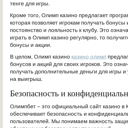
тенге для игры.
Кроме того, Олимп казино предлагает програ
которая позволяет игрокам получать бонусы и
постоянство и лояльность к клубу. Это означа
играть в Олимп казино регулярно, то получи
бонусы и акции.
В целом, Олимп казино
казино олимп
предлаг
бонусов и акций для своих игроков. Это озна
получать дополнительные деньги для игры и
на выигрыш.
Безопасность и конфиденциаль
Олимпбет – это официальный сайт казино в 
обеспечивает безопасность и конфиденциал
пользователей. Мы понимаем важность защи