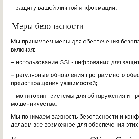
– защиту вашей личной информации.
Меры безопасности
Мы принимаем меры для обеспечения безопа
включая:
– использование SSL-шифрования для защи
– регулярные обновления программного обе
предотвращения уязвимостей;
– мониторинг системы для обнаружения и п
мошенничества.
Мы понимаем важность безопасности и кон
делаем все возможное для обеспечения этих