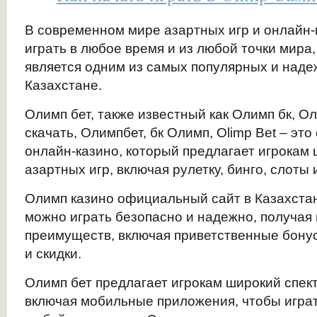
В современном мире азартных игр и онлайн-
играть в любое время и из любой точки мира
является одним из самых популярных и наде
Казахстане.
Олимп бет, также известный как Олимп бк, О
скачать, Олимпбет, бк Олимп, Olimp Bet – эт
онлайн-казино, который предлагает игрокам 
азартных игр, включая рулетку, бинго, слоты 
Олимп казино официальный сайт в Казахстане
можно играть безопасно и надежно, получая
преимуществ, включая приветственные бону
и скидки.
Олимп бет предлагает игрокам широкий спект
включая мобильные приложения, чтобы играт