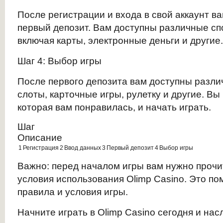
После регистрации и входа в свой аккаунт в
первый депозит. Вам доступны различные сп
включая карты, электронные деньги и другие.
Шаг 4: Выбор игры
После первого депозита вам доступны разли
слоты, карточные игры, рулетку и другие. Вы
которая вам понравилась, и начать играть.
Шаг
Описание
1
Регистрация
2
Ввод данных
3
Первый депозит
4
Выбор игры
Важно: перед началом игры вам нужно прочи
условия использования Olimp Casino. Это п
правила и условия игры.
Начните играть в Olimp Casino сегодня и на