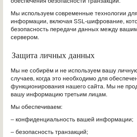
обеспечения безопасности транзакций.
Мы используем современные технологии дл
информации, включая SSL-шифрование, кото
безопасность передачи данных между вашим
сервером.
Защита личных данных
Мы не собирём и не используем вашу личну
случаев, когда это необходимо для обеспече
функционирования нашего сайта. Мы не про
вашу информацию третьим лицам.
Мы обеспечиваем:
– конфиденциальность вашей информации;
– безопасность транзакций;