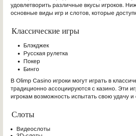
удовлетворить различные вкусы игроков. Ни
основные виды игр и слотов, которые доступ
Классические игры
Блэкджек
Русская рулетка
Покер
Бинго
В Olimp Casino игроки могут играть в класси
традиционно ассоциируются с казино. Эти и
игрокам возможность испытать свою удачу и 
Слоты
Видеослоты
3D-слоты