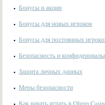
Бонусы и акции
Бонусы для новых игроков
Бонусы для постоянных игроко
Безопасность и конфиденциаль
Защита личных данных
Меры безопасности
Как начать играть в Olimp Casin