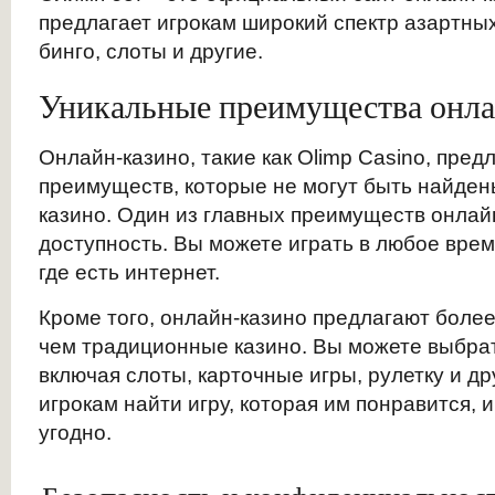
предлагает игрокам широкий спектр азартных 
бинго, слоты и другие.
Уникальные преимущества онла
Онлайн-казино, такие как Olimp Casino, пре
преимуществ, которые не могут быть найде
казино. Один из главных преимуществ онлайн
доступность. Вы можете играть в любое врем
где есть интернет.
Кроме того, онлайн-казино предлагают более
чем традиционные казино. Вы можете выбрат
включая слоты, карточные игры, рулетку и др
игрокам найти игру, которая им понравится, и
угодно.