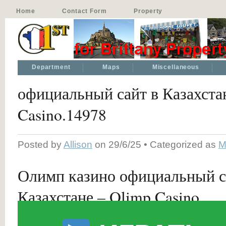
Home
Contact Form
Property
Department
Maps
Miscellaneous
официальный сайт в Казахста
Casino.14978
Posted by
Allison
on 29/6/25 • Categorized as
M
Олимп казино официальный с
Казахстане – Olimp Casino