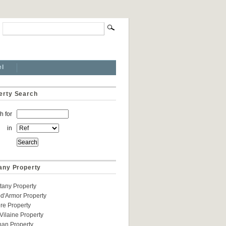
el
erty Search
h for
in
tany Property
ittany Property
d'Armor Property
ere Property
t-Vilaine Property
han Property