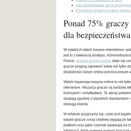
Problemy z hazardem w sieci
Jak zarejestrować się w legalnym 
Przyszłość legalnych kasyn online
Ponad 75% graczy 
dla bezpieczeństwa
W ostatnich latach kasyna internetowe zy
jest to z łatwością dostępu, różnorodnośc
Polsce,
legalne kasyno online
staje się co
gracze pragną zapewnić sobie nie tylko d
działalności kasyn online jest kluczowym 
Wybór legalnego kasyna online to nie tylko
oferowane. Wszyscy gracze są bardziej skł
licencjami i certyfikatami. Te atesty potw
działają zgodnie z wysokimi standardami.
obsługę klienta.
W artykule przyjrzymy się, czym jest legal
lokalni gracze coraz chętniej sięgają po ta
platform oraz jakie czynniki wpływają na 
informacji, które pomogą nowym graczo