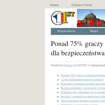
Home
Contact Form
Department
Maps
Ponad 75% graczy 
dla bezpieczeństwa
Posted by
Allison
on 02/7/25 • Categorize
Ponad 75% graczy wybiera legalne
Czym jest legalne kasyno online?
Dlaczego wybierać legalne kasyno
Bezpieczeństwo i uczciwość w gra
Rodzaje gier oferowanych w legal
Bonusy i promocje w kasynach int
Jak rozpoznać legalne kasyno onl