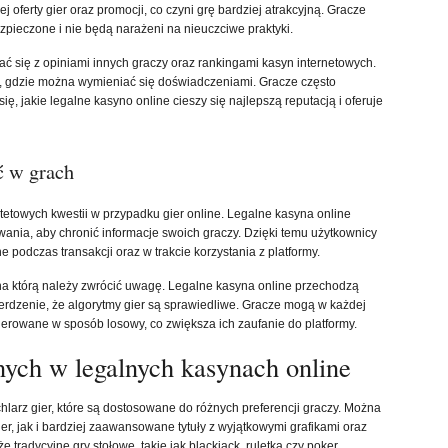
j oferty gier oraz promocji, co czyni grę bardziej atrakcyjną. Gracze
zpieczone i nie będą narażeni na nieuczciwe praktyki.
ać się z opiniami innych graczy oraz rankingami kasyn internetowych.
e, gdzie można wymieniać się doświadczeniami. Gracze często
się, jakie legalne kasyno online cieszy się najlepszą reputacją i oferuje
ć w grach
tetowych kwestii w przypadku gier online. Legalne kasyna online
wania, aby chronić informacje swoich graczy. Dzięki temu użytkownicy
 podczas transakcji oraz w trakcie korzystania z platformy.
na którą należy zwrócić uwagę. Legalne kasyna online przechodzą
ierdzenie, że algorytmy gier są sprawiedliwe. Gracze mogą w każdej
enerowane w sposób losowy, co zwiększa ich zaufanie do platformy.
nych w legalnych kasynach online
hlarz gier, które są dostosowane do różnych preferencji graczy. Można
r, jak i bardziej zaawansowane tytuły z wyjątkowymi grafikami oraz
 tradycyjne gry stołowe, takie jak blackjack, ruletka czy poker.