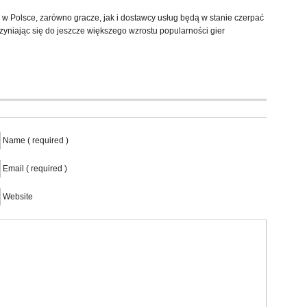
 w Polsce, zarówno gracze, jak i dostawcy usług będą w stanie czerpać
zyczyniając się do jeszcze większego wzrostu popularności gier
Name ( required )
Email ( required )
Website