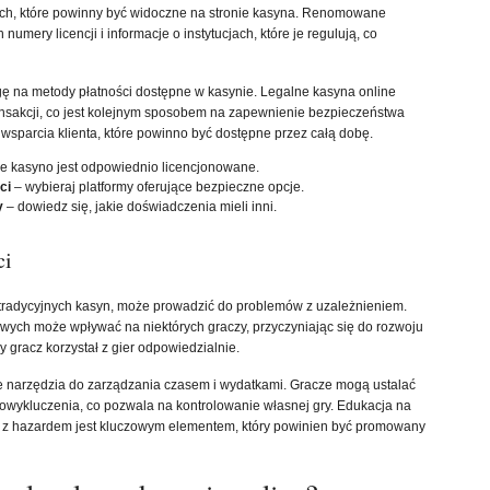
cjach, które powinny być widoczne na stronie kasyna. Renomowane
umery licencji i informacje o instytucjach, które je regulują, co
ę na metody płatności dostępne w kasynie. Legalne kasyna online
ansakcji, co jest kolejnym sposobem na zapewnienie bezpieczeństwa
wsparcia klienta, które powinno być dostępne przez całą dobę.
że kasyno jest odpowiednio licencjonowane.
ci
– wybieraj platformy oferujące bezpieczne opcje.
y
– dowiedz się, jakie doświadczenia mieli inni.
ci
 tradycyjnych kasyn, może prowadzić do problemów z uzależnieniem.
dowych może wpływać na niektórych graczy, przyczyniając się do rozwoju
y gracz korzystał z gier odpowiedzialnie.
ne narzędzia do zarządzania czasem i wydatkami. Gracze mogą ustalać
mowykluczenia, co pozwala na kontrolowanie własnej gry. Edukacja na
 z hazardem jest kluczowym elementem, który powinien być promowany