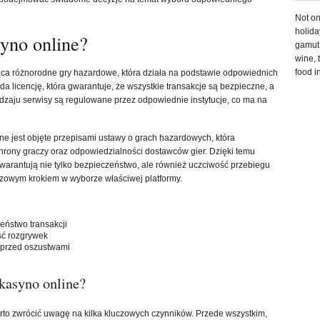
Not on
holida
syno online?
gamut 
wine, 
food i
jąca różnorodne gry hazardowe, która działa na podstawie odpowiednich
a licencję, która gwarantuje, że wszystkie transakcje są bezpieczne, a
rodzaju serwisy są regulowane przez odpowiednie instytucje, co ma na
ne jest objęte przepisami ustawy o grach hazardowych, która
hrony graczy oraz odpowiedzialności dostawców gier. Dzięki temu
gwarantują nie tylko bezpieczeństwo, ale również uczciwość przebiegu
luczowym krokiem w wyborze właściwej platformy.
eństwo transakcji
ć rozgrywek
przed oszustwami
kasyno online?
arto zwrócić uwagę na kilka kluczowych czynników. Przede wszystkim,