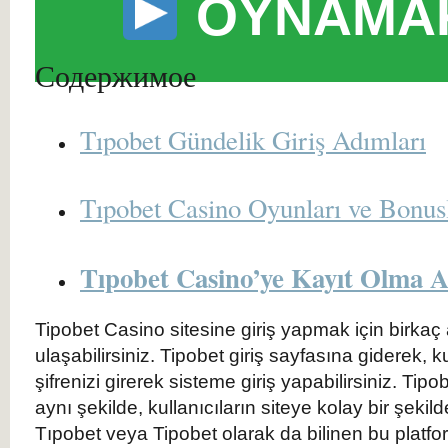
OYNAMA
Содержимое
Tıpobet Gündelik Giriş Adımları
Tıpobet Casino Oyunları ve Bonus
Tıpobet Casino’ye Kayıt Olma A
Tipobet Casino sitesine giriş yapmak için birkaç
ulaşabilirsiniz. Tipobet giriş sayfasına giderek, k
şifrenizi girerek sisteme giriş yapabilirsiniz. Tipo
aynı şekilde, kullanıcıların siteye kolay bir şekil
Tıpobet veya Tipobet olarak da bilinen bu platfor