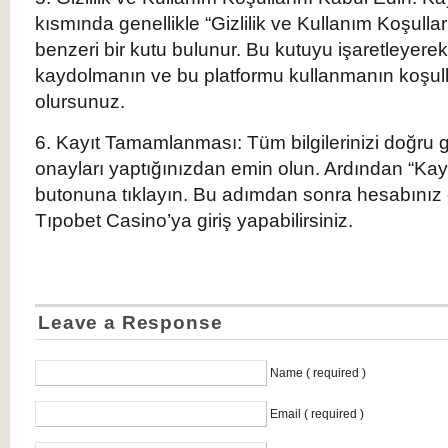
kısmında genellikle “Gizlilik ve Kullanım Koşulla
benzeri bir kutu bulunur. Bu kutuyu işaretleyere
kaydolmanın ve bu platformu kullanmanın koşull
olursunuz.
6. Kayıt Tamamlanması: Tüm bilgilerinizi doğru g
onayları yaptığınızdan emin olun. Ardından “Kayı
butonuna tıklayın. Bu adımdan sonra hesabınız 
Tıpobet Casino’ya giriş yapabilirsiniz.
Leave a Response
Name ( required )
Email ( required )