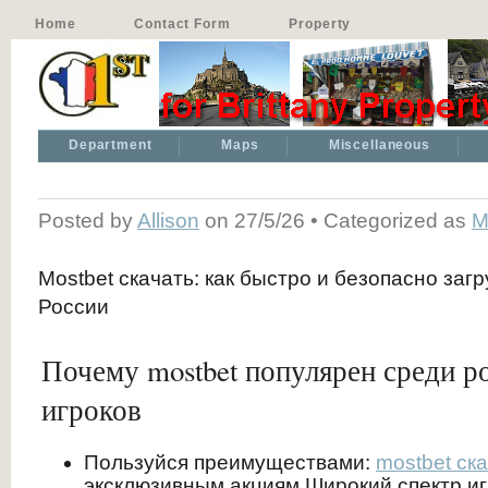
Home
Contact Form
Property
Department
Maps
Miscellaneous
Posted by
Allison
on 27/5/26 • Categorized as
M
Mostbet скачать: как быстро и безопасно заг
России
Почему mostbet популярен среди р
игроков
Пользуйся преимуществами:
mostbet ск
эксклюзивным акциям.Широкий спектр иг