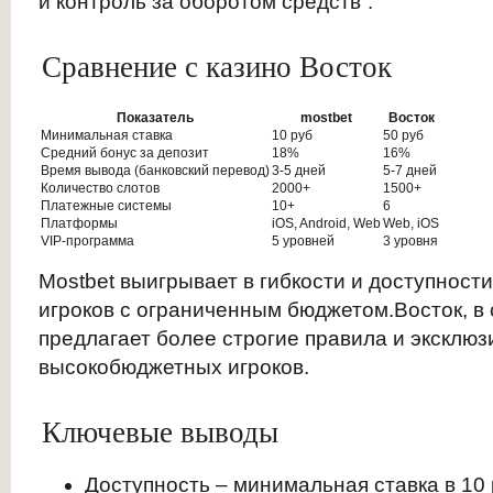
и контроль за оборотом средств”.
Сравнение с казино Восток
Показатель
mostbet
Восток
Минимальная ставка
10 руб
50 руб
Средний бонус за депозит
18%
16%
Время вывода (банковский перевод)
3‑5 дней
5‑7 дней
Количество слотов
2000+
1500+
Платежные системы
10+
6
Платформы
iOS, Android, Web
Web, iOS
VIP‑программа
5 уровней
3 уровня
Mostbet выигрывает в гибкости и доступности
игроков с ограниченным бюджетом.Восток, в 
предлагает более строгие правила и эксклю
высокобюджетных игроков.
Ключевые выводы
Доступность – минимальная ставка в 10