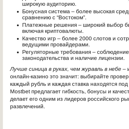
широкую аудиторию.
Бонусная система – более высокая сред
сравнению с “Востоком”.
Платежные решения – широкий выбор б
включая криптовалюты.
Качество игр – более 2000 слотов и сот
ведущими провайдерами.
Регуляторные требования – соблюдение
законодательства и наличие лицензии.
Лучше синица в руках, чем журавль в небе
– 
онлайн‑казино это значит: выбирайте провер
каждый рубль и каждая ставка находятся по
Mostbet предлагает гибкость, бонусы и качес
делает его одним из лидеров российского ры
развлечений.