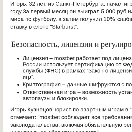
Игорь, 32 лет, из Санкт-Петербурга, начал иг
году.За первый месяц он выиграл 5 000 руб.н
мира по футболу, а затем получил 10% кэшб
ставку в слоте “Starburst”.
Безопасность, лицензии и регулир
Лицензия – mostbet работает под лиценз
России использует сертификацию от Фе
службы (ФНС) в рамках “Закон о лиценз
игр”.
Криптография – данные шифруются с по
Ответственная игра – возможность уста
автопаузы и блокировки.
Игорь Кузнецов, юрист по азартным играм в “
отмечает: “mostbet соблюдает все требовани
законодательства, включая обязательную ре