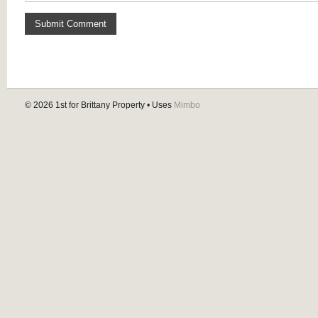
© 2026
1st for Brittany Property
• Uses
Mimbo