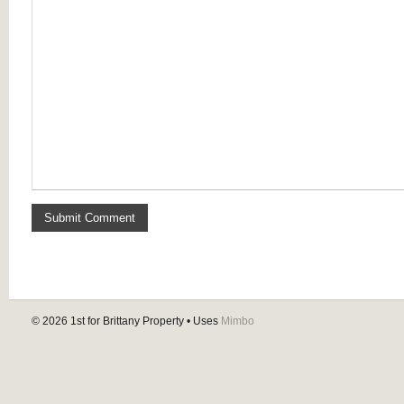
© 2026
1st for Brittany Property
• Uses
Mimbo