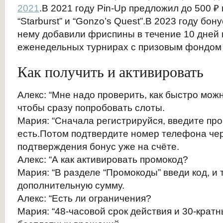
2021
.В 2021 году Pin‑Up предложил до 500 ₽
“Starburst” и “Gonzo’s Quest”.В 2023 году бон
нему добавили фриспины в течение 10 дней 
еженедельных турнирах с призовым фондом 
Как получить и активировать
Алекс: “Мне надо проверить, как быстро мож
чтобы сразу попробовать слоты.
Мария: “Сначала регистрируйся, введите про
есть.Потом подтвердите номер телефона че
подтверждения бонус уже на счёте.
Алекс: “А как активировать промокод?
Мария: “В разделе “Промокоды” введи код, и 
дополнительную сумму.
Алекс: “Есть ли ограничения?
Мария: “48‑часовой срок действия и 30‑крат