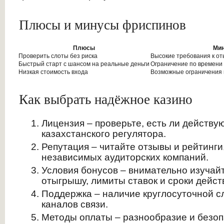
Плюсы и минусы фриспинов
Плюсы
Ми
Проверить слоты без риска
Высокие требования к о
Быстрый старт с шансом на реальные деньги
Ограничение по времени
Низкая стоимость входа
Возможные ограничения 
Как выбрать надёжное казино
Лицензия – проверьте, есть ли действу
казахстанского регулятора.
Репутация – читайте отзывы и рейтинг
независимых аудиторских компаний.
Условия бонусов – внимательно изучайт
отыгрышу, лимиты ставок и сроки дейст
Поддержка – наличие круглосуточной с
каналов связи.
Методы оплаты – разнообразие и безо