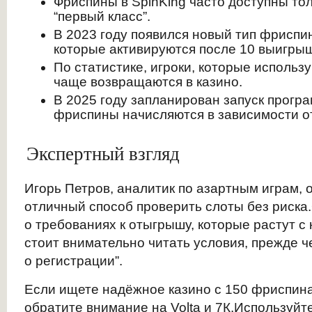
Фриспины в SpinKing часто доступны тол
“первый класс”.
В 2023 году появился новый тип фриспин
которые активируются после 10 выигры
По статистике, игроки, которые использу
чаще возвращаются в казино.
В 2025 году запланирован запуск програ
фриспины начисляются в зависимости от
Экспертный взгляд
Игорь Петров, аналитик по азартным играм, 
отличный способ проверить слоты без риска
о требованиях к отыгрышу, которые растут с
стоит внимательно читать условия, прежде 
о регистрации”.
Если ищете надёжное казино с 150 фриспина
обратите внимание на Volta и 7К.Используйт