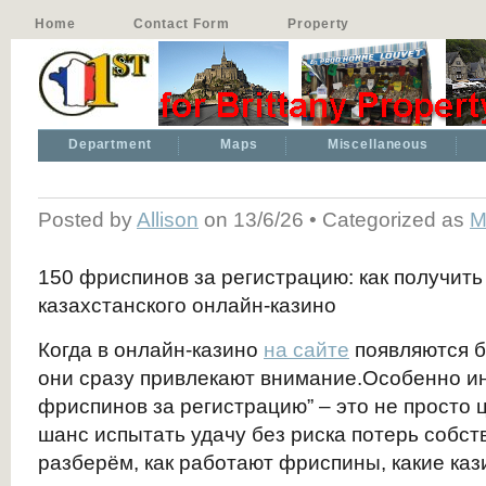
Home
Contact Form
Property
Department
Maps
Miscellaneous
Posted by
Allison
on 13/6/26 • Categorized as
M
150 фриспинов за регистрацию: как получить
казахстанского онлайн‑казино
Когда в онлайн‑казино
на сайте
появляются б
они сразу привлекают внимание.Особенно ин
фриспинов за регистрацию” – это не просто 
шанс испытать удачу без риска потерь собс
разберём, как работают фриспины, какие ка