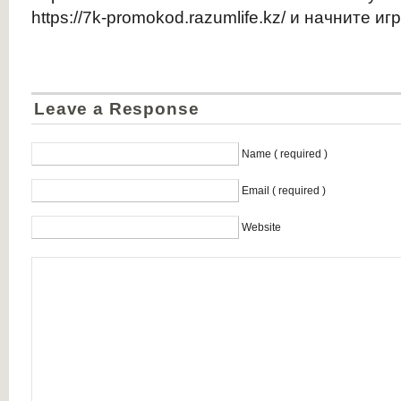
https://7k-promokod.razumlife.kz/ и начните иг
Leave a Response
Name ( required )
Email ( required )
Website