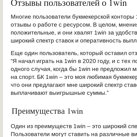
Отзывы пользователей о 1win
Многие пользователи букмекерской конторы 
отзывы о работе с ресурсом. В целом, мнени
положительные, и они хвалят 1win за удобст
широкий спектр ставок и оперативность выпл
Еще один пользователь, который оставил отз
“Я начал играть на 1win в 2020 году, и с тех 
одного случая, когда бы 1win не предложил 
на спорт. БК 1win – это моя любимая букмеке
что они предлагают мне широкий спектр став
выплачивают выигрышные суммы.”
Преимущества 1win
Один из преимуществ 1win – это широкий спек
Пользователи могут ставить на различные в