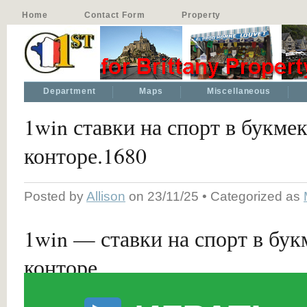
Home
Contact Form
Property
Department
Maps
Miscellaneous
1win ставки на спорт в букме
конторе.1680
Posted by
Allison
on 23/11/25 • Categorized as
1win — ставки на спорт в бук
конторе