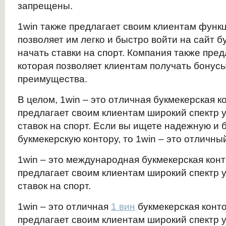
запрещены.
1win также предлагает своим клиентам функц
позволяет им легко и быстро войти на сайт б
начать ставки на спорт. Компания также пре
которая позволяет клиентам получать бонусы
преимущества.
В целом, 1win – это отличная букмекерская к
предлагает своим клиентам широкий спектр у
ставок на спорт. Если вы ищете надежную и
букмекерскую контору, то 1win – это отличны
1win – это международная букмекерская конт
предлагает своим клиентам широкий спектр у
ставок на спорт.
1win – это отличная
1 вин
букмекерская конто
предлагает своим клиентам широкий спектр у