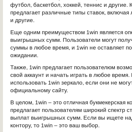
футбол, баскетбол, хоккей, теннис и другие. 
предлагает различные типы ставок, включая
и другие.
Еще одним преимуществом 1win является оп
выигрышных сумм. Пользователи могут полу
суммы в любое время, и 1win не оставляет п
ожидании.
Также, 1win предлагает пользователюм возм
свой аккаунт и начать играть в любое время.
использовать 1win зеркало, если они не могу
официальному сайту.
В целом, 1win – это отличная букмекерская к
предлагает пользователям широкий спектр с
выплат выигрышных сумм. Если вы ищете н
контору, то 1win – это ваш выбор.