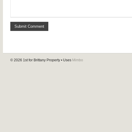
© 2026
1st for Brittany Property
• Uses
Mimbo