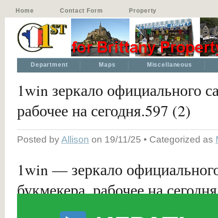
Home
Contact Form
Property
Department
Maps
Miscellaneous
1win зеркало официального с
рабочее на сегодня.597 (2)
Posted by
Allison
on 19/11/25 • Categorized as
1win — зеркало официального
букмекера, рабочее на сегодня