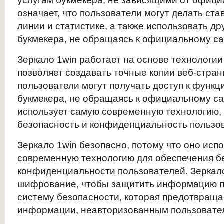
услугам букмекера, не зависящими от офици
означает, что пользователи могут делать став
линии и статистике, а также использовать д
букмекера, не обращаясь к официальному са
Зеркало 1win работает на основе технологии
позволяет создавать точные копии веб-страни
пользователи могут получать доступ к функц
букмекера, не обращаясь к официальному сай
использует самую современную технологию,
безопасность и конфиденциальность пользо
Зеркало 1win безопасно, потому что оно исп
современную технологию для обеспечения б
конфиденциальности пользователей. Зеркало
шифрование, чтобы защитить информацию по
систему безопасности, которая предотвращае
информации, неавторизованным пользовате