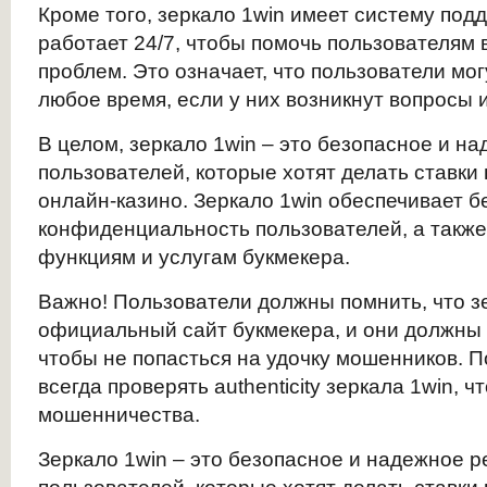
Кроме того, зеркало 1win имеет систему под
работает 24/7, чтобы помочь пользователям 
проблем. Это означает, что пользователи мо
любое время, если у них возникнут вопросы 
В целом, зеркало 1win – это безопасное и н
пользователей, которые хотят делать ставки 
онлайн-казино. Зеркало 1win обеспечивает б
конфиденциальность пользователей, а также 
функциям и услугам букмекера.
Важно! Пользователи должны помнить, что зе
официальный сайт букмекера, и они должны
чтобы не попасться на удочку мошенников. 
всегда проверять authenticity зеркала 1win, 
мошенничества.
Зеркало 1win – это безопасное и надежное 