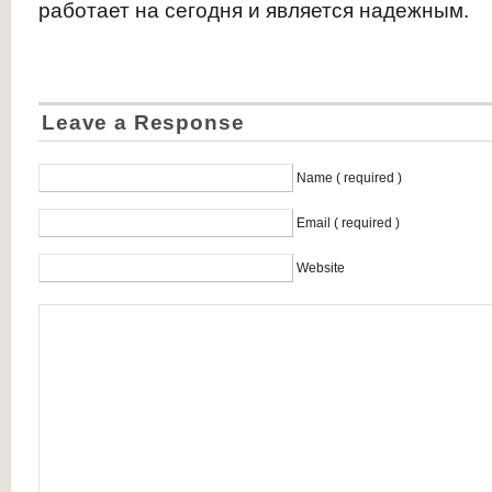
работает на сегодня и является надежным.
Leave a Response
Name ( required )
Email ( required )
Website