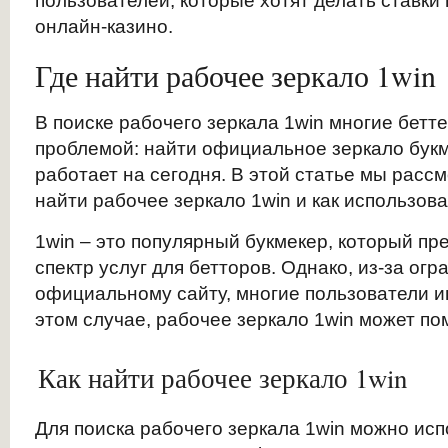
пользователей, которые хотят делать ставки 
онлайн-казино.
Где найти рабочее зеркало 1win
В поиске рабочего зеркала 1win многие бетт
проблемой: найти официальное зеркало букм
работает на сегодня. В этой статье мы расс
найти рабочее зеркало 1win и как использоват
1win – это популярный букмекер, который пр
спектр услуг для бетторов. Однако, из-за огр
официальному сайту, многие пользователи и
этом случае, рабочее зеркало 1win может по
Как найти рабочее зеркало 1win
Для поиска рабочего зеркала 1win можно ис