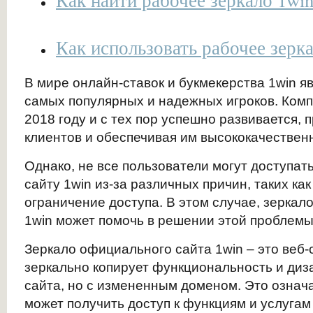
Как найти рабочее зеркало 1wi
Как использовать рабочее зерк
В мире онлайн-ставок и букмекерства 1win я
самых популярных и надежных игроков. Комп
2018 году и с тех пор успешно развивается, 
клиентов и обеспечивая им высококачествен
Однако, не все пользователи могут доступа
сайту 1win из-за различных причин, таких ка
ограничение доступа. В этом случае, зеркал
1win может помочь в решении этой проблемы
Зеркало официального сайта 1win – это веб-
зеркально копирует функциональность и ди
сайта, но с измененным доменом. Это означа
может получить доступ к функциям и услугам