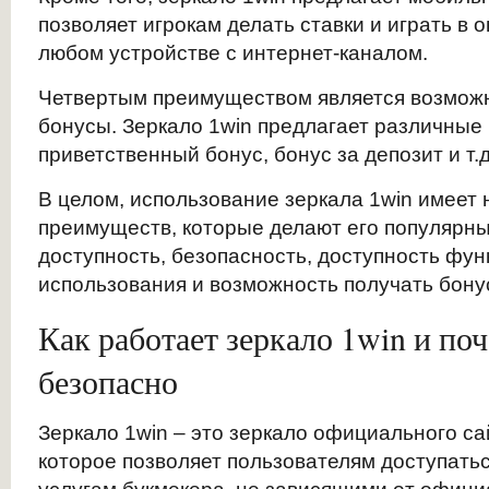
позволяет игрокам делать ставки и играть в 
любом устройстве с интернет-каналом.
Четвертым преимуществом является возможн
бонусы. Зеркало 1win предлагает различные
приветственный бонус, бонус за депозит и т.д
В целом, использование зеркала 1win имеет 
преимуществ, которые делают его популярны
доступность, безопасность, доступность фун
использования и возможность получать бону
Как работает зеркало 1win и по
безопасно
Зеркало 1win – это зеркало официального са
которое позволяет пользователям доступатьс