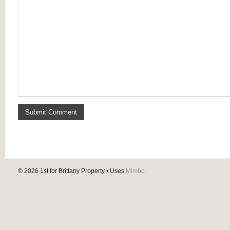
© 2026
1st for Brittany Property
• Uses
Mimbo