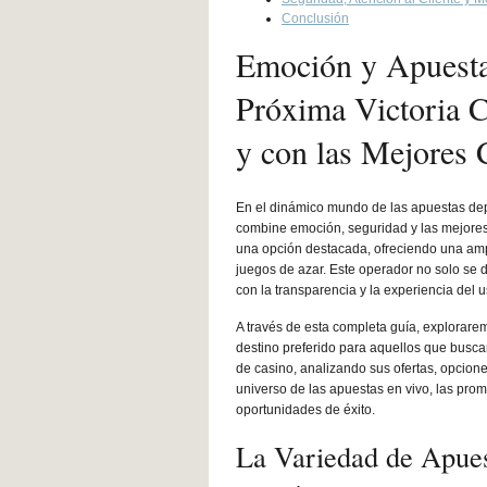
Conclusión
Emoción y Apuesta
Próxima Victoria Co
y con las Mejores 
En el dinámico mundo de las apuestas depo
combine emoción, seguridad y las mejores c
una opción destacada, ofreciendo una amp
juegos de azar. Este operador no solo se 
con la transparencia y la experiencia del u
A través de esta completa guía, explorare
destino preferido para aquellos que busca
de casino, analizando sus ofertas, opcio
universo de las apuestas en vivo, las pro
oportunidades de éxito.
La Variedad de Apuest