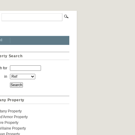
el
erty Search
h for
in
tany Property
ittany Property
d'Armor Property
ere Property
t-Vilaine Property
han Property