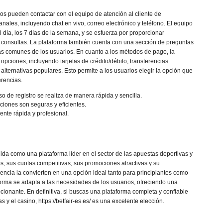
ios pueden contactar con el equipo de atención al cliente de
 canales, incluyendo chat en vivo, correo electrónico y teléfono. El equipo
l día, los 7 días de la semana, y se esfuerza por proporcionar
as consultas. La plataforma también cuenta con una sección de preguntas
s comunes de los usuarios. En cuanto a los métodos de pago, la
pciones, incluyendo tarjetas de crédito/débito, transferencias
alternativas populares. Esto permite a los usuarios elegir la opción que
rencias.
o de registro se realiza de manera rápida y sencilla.
ciones son seguras y eficientes.
iente rápida y profesional.
olida como una plataforma líder en el sector de las apuestas deportivas y
os, sus cuotas competitivas, sus promociones atractivas y su
encia la convierten en una opción ideal tanto para principiantes como
orma se adapta a las necesidades de los usuarios, ofreciendo una
ionante. En definitiva, si buscas una plataforma completa y confiable
 y el casino, https://betfair-es.es/ es una excelente elección.