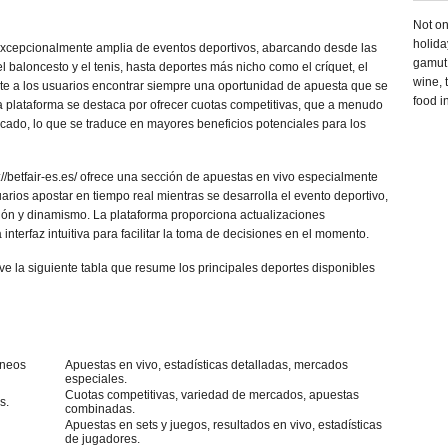
Not on
holida
ra excepcionalmente amplia de eventos deportivos, abarcando desde las
gamut 
l baloncesto y el tenis, hasta deportes más nicho como el críquet, el
wine, 
ite a los usuarios encontrar siempre una oportunidad de apuesta que se
food i
a plataforma se destaca por ofrecer cuotas competitivas, que a menudo
cado, lo que se traduce en mayores beneficios potenciales para los
//betfair-es.es/ ofrece una sección de apuestas en vivo especialmente
uarios apostar en tiempo real mientras se desarrolla el evento deportivo,
ón y dinamismo. La plataforma proporciona actualizaciones
 interfaz intuitiva para facilitar la toma de decisiones en el momento.
erve la siguiente tabla que resume los principales deportes disponibles
rneos
Apuestas en vivo, estadísticas detalladas, mercados
especiales.
Cuotas competitivas, variedad de mercados, apuestas
s.
combinadas.
Apuestas en sets y juegos, resultados en vivo, estadísticas
de jugadores.