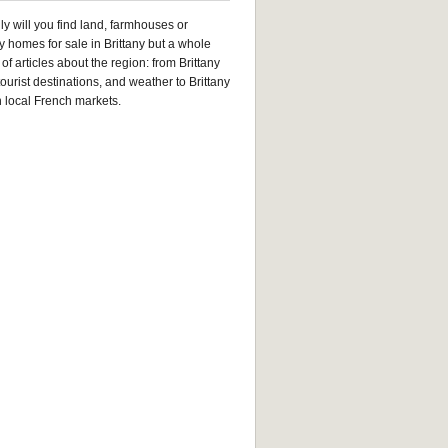
ly will you find land, farmhouses or
y homes for sale in Brittany but a whole
of articles about the region: from Brittany
tourist destinations, and weather to Brittany
n local French markets.