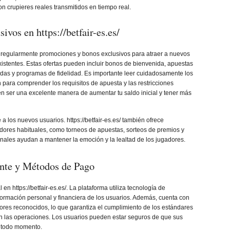
 crupieres reales transmitidos en tiempo real.
vos en https://betfair-es.es/
cer regularmente promociones y bonos exclusivos para atraer a nuevos
istentes. Estas ofertas pueden incluir bonos de bienvenida, apuestas
didas y programas de fidelidad. Es importante leer cuidadosamente los
para comprender los requisitos de apuesta y las restricciones
n ser una excelente manera de aumentar tu saldo inicial y tener más
 los nuevos usuarios. https://betfair-es.es/ también ofrece
dores habituales, como torneos de apuestas, sorteos de premios y
onales ayudan a mantener la emoción y la lealtad de los jugadores.
ente y Métodos de Pago
n https://betfair-es.es/. La plataforma utiliza tecnología de
formación personal y financiera de los usuarios. Además, cuenta con
ores reconocidos, lo que garantiza el cumplimiento de los estándares
en las operaciones. Los usuarios pueden estar seguros de que sus
n todo momento.