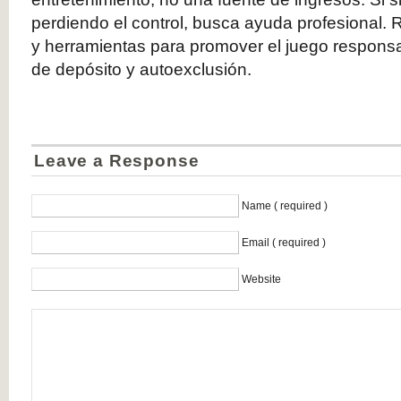
perdiendo el control, busca ayuda profesional. 
y herramientas para promover el juego responsa
de depósito y autoexclusión.
Leave a Response
Name ( required )
Email ( required )
Website