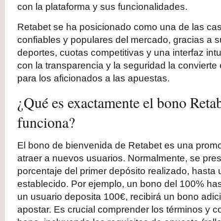
con la plataforma y sus funcionalidades.
Retabet se ha posicionado como una de las ca
confiables y populares del mercado, gracias a s
deportes, cuotas competitivas y una interfaz int
con la transparencia y la seguridad la convierte
para los aficionados a las apuestas.
¿Qué es exactamente el bono Reta
funciona?
El bono de bienvenida de Retabet es una prom
atraer a nuevos usuarios. Normalmente, se pre
porcentaje del primer depósito realizado, hasta
establecido. Por ejemplo, un bono del 100% hast
un usuario deposita 100€, recibirá un bono adic
apostar. Es crucial comprender los términos y c