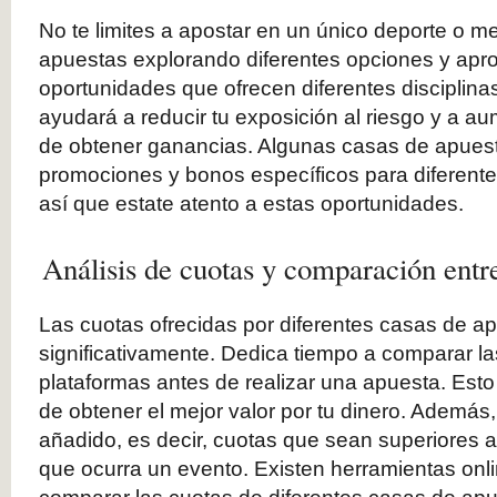
No te limites a apostar en un único deporte o me
apuestas explorando diferentes opciones y apr
oportunidades que ofrecen diferentes disciplinas
ayudará a reducir tu exposición al riesgo y a au
de obtener ganancias. Algunas casas de apues
promociones y bonos específicos para diferent
así que estate atento a estas oportunidades.
Análisis de cuotas y comparación entr
Las cuotas ofrecidas por diferentes casas de a
significativamente. Dedica tiempo a comparar la
plataformas antes de realizar una apuesta. Esto 
de obtener el mejor valor por tu dinero. Además
añadido, es decir, cuotas que sean superiores a 
que ocurra un evento. Existen herramientas onl