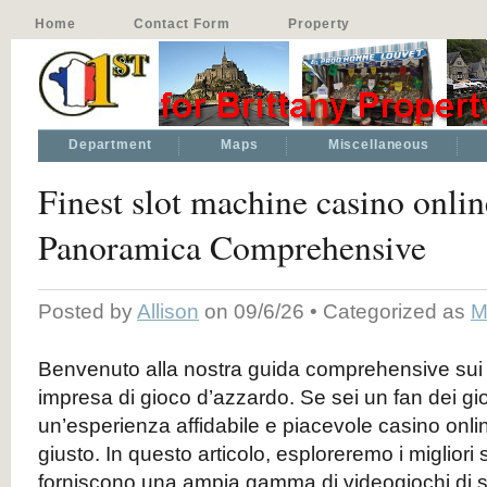
Home
Contact Form
Property
Department
Maps
Miscellaneous
Finest slot machine casino onli
Panoramica Comprehensive
Posted by
Allison
on 09/6/26 • Categorized as
M
Benvenuto alla nostra guida comprehensive sui i 
impresa di gioco d’azzardo. Se sei un fan dei gioc
un’esperienza affidabile e piacevole casino onlin
giusto. In questo articolo, esploreremo i migliori 
forniscono una ampia gamma di videogiochi di slot 