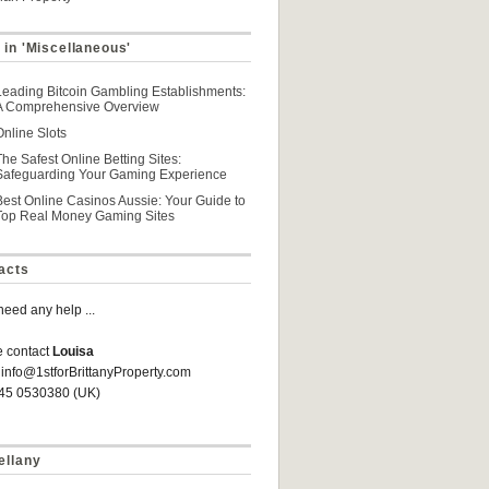
 in 'Miscellaneous'
Leading Bitcoin Gambling Establishments:
A Comprehensive Overview
Online Slots
The Safest Online Betting Sites:
Safeguarding Your Gaming Experience
Best Online Casinos Aussie: Your Guide to
Top Real Money Gaming Sites
acts
 need any help ...
e contact
Louisa
 info@1stforBrittanyProperty.com
845 0530380 (UK)
ellany