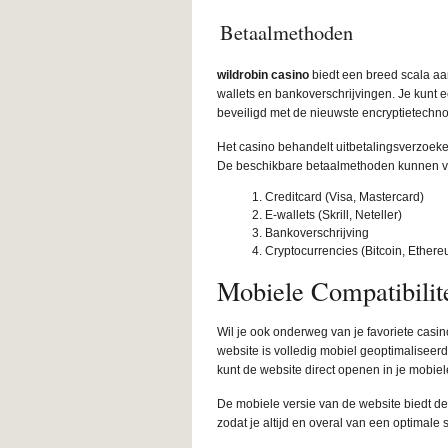
Betaalmethoden
wildrobin casino
biedt een breed scala aa
wallets en bankoverschrijvingen. Je kunt 
beveiligd met de nieuwste encryptietechno
Het casino behandelt uitbetalingsverzoeken
De beschikbare betaalmethoden kunnen vari
Creditcard (Visa, Mastercard)
E-wallets (Skrill, Neteller)
Bankoverschrijving
Cryptocurrencies (Bitcoin, Ether
Mobiele Compatibilite
Wil je ook onderweg van je favoriete casi
website is volledig mobiel geoptimaliseerd
kunt de website direct openen in je mobie
De mobiele versie van de website biedt dez
zodat je altijd en overal van een optimale 