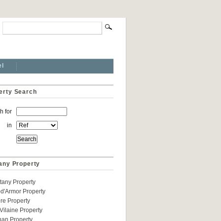
el
erty Search
h for
in
tany Property
ittany Property
d'Armor Property
ere Property
t-Vilaine Property
han Property