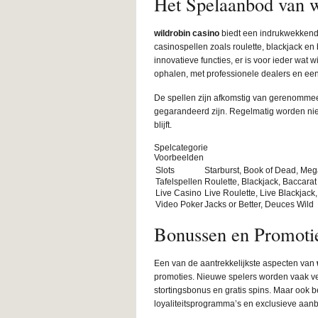
Het Spelaanbod van w
wildrobin casino
biedt een indrukwekkend 
casinospellen zoals roulette, blackjack en
innovatieve functies, er is voor ieder wat 
ophalen, met professionele dealers en een
De spellen zijn afkomstig van gerenommeer
gegarandeerd zijn. Regelmatig worden nie
blijft.
Spelcategorie
Voorbeelden
Slots
Starburst, Book of Dead, Me
Tafelspellen
Roulette, Blackjack, Baccarat
Live Casino
Live Roulette, Live Blackjack
Video Poker
Jacks or Better, Deuces Wild
Bonussen en Promoti
Een van de aantrekkelijkste aspecten van
promoties. Nieuwe spelers worden vaak 
stortingsbonus en gratis spins. Maar ook 
loyaliteitsprogramma’s en exclusieve aan