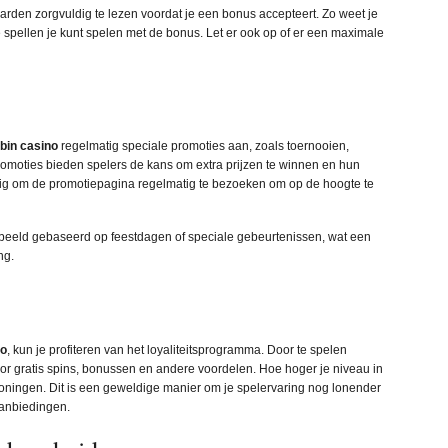
arden zorgvuldig te lezen voordat je een bonus accepteert. Zo weet je
e spellen je kunt spelen met de bonus. Let er ook op of er een maximale
obin casino
regelmatig speciale promoties aan, zoals toernooien,
omoties bieden spelers de kans om extra prijzen te winnen en hun
ndig om de promotiepagina regelmatig te bezoeken om op de hoogte te
rbeeld gebaseerd op feestdagen of speciale gebeurtenissen, wat een
ng.
no
, kun je profiteren van het loyaliteitsprogramma. Door te spelen
oor gratis spins, bonussen en andere voordelen. Hoe hoger je niveau in
loningen. Dit is een geweldige manier om je spelervaring nog lonender
aanbiedingen.