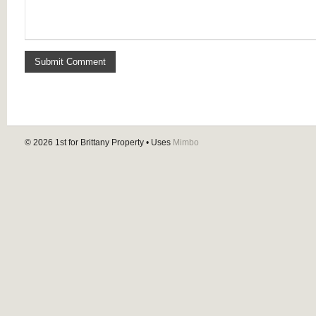
© 2026
1st for Brittany Property
• Uses
Mimbo