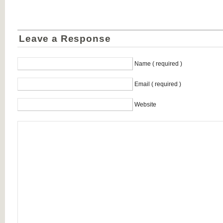
Leave a Response
Name ( required )
Email ( required )
Website