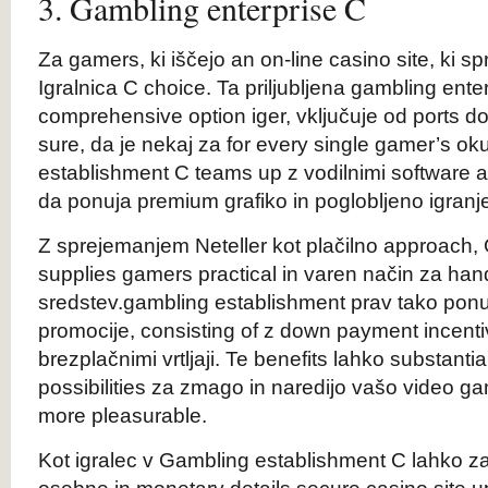
3. Gambling enterprise C
Za gamers, ki iščejo an on-line casino site, ki sp
Igralnica C choice. Ta priljubljena gambling ente
comprehensive option iger, vključuje od ports d
sure, da je nekaj za for every single gamer’s o
establishment C teams up z vodilnimi software 
da ponuja premium grafiko in poglobljeno igranj
Z sprejemanjem Neteller kot plačilno approach,
supplies gamers practical in varen način za hand
sredstev.gambling establishment prav tako pon
promocije, consisting of z down payment incentiv
brezplačnimi vrtljaji. Te benefits lahko substanti
possibilities za zmago in naredijo vašo video 
more pleasurable.
Kot igralec v Gambling establishment C lahko z