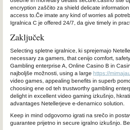
osebne in monetary details secure.casino site u
encryption zaščito za shield delicate informati
access to.Če imate any kind of worries ali pot
Igralnica C je offered 24/7, da give timely in pra
Zaključek
Selecting spletne igralnice, ki sprejemajo Netel
necessary za gamers, that cenijo comfort, safety
Gambling enterprise A, Online Casino B in Casin
najboljše možnosti, using a large
https://mimaj
video games, appealing benefits in superb pom
choosing ene od teh trustworthy gambling enterpr
delight in excellent video gaming izkušnjo, hkrati
advantages Netellerjeve e-denarnico solution.
Keep in mind odgovorno igrati na srečo in postavi
guarantee prijetno in secure igralno izkušnjo. Bes