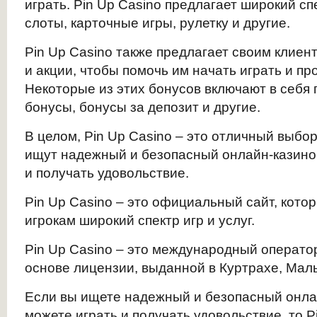
играть. Pin Up Casino предлагает широкий сп
слоты, карточные игры, рулетку и другие.
Pin Up Casino также предлагает своим клие
и акции, чтобы помочь им начать играть и пр
Некоторые из этих бонусов включают в себя
бонусы, бонусы за депозит и другие.
В целом, Pin Up Casino – это отличный выбор
ищут надежный и безопасный онлайн-казино, 
и получать удовольствие.
Pin Up Casino – это официальный сайт, кото
игрокам широкий спектр игр и услуг.
Pin Up Casino – это международный оператор
основе лицензии, выданной в Куртрахе, Маль
Если вы ищете надежный и безопасный онлай
можете играть и получать удовольствие, то P