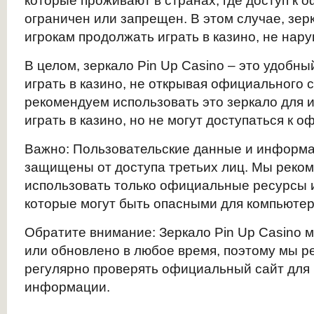
которые проживают в странах, где доступ к 
ограничен или запрещен. В этом случае, зер
игрокам продолжать играть в казино, не нар
В целом, зеркало Pin Up Casino – это удобн
играть в казино, не открывая официального 
рекомендуем использовать это зеркало для и
играть в казино, но не могут доступаться к 
Важно: Пользовательские данные и информа
защищены от доступа третьих лиц. Мы реко
использовать только официальные ресурсы и
которые могут быть опасными для компьютер
Обратите внимание: Зеркало Pin Up Casino 
или обновлено в любое время, поэтому мы р
регулярно проверять официальный сайт для
информации.