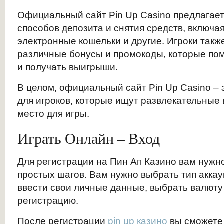
Официальный сайт Pin Up Casino предлагает
способов депозита и снятия средств, включая
электронные кошельки и другие. Игроки такж
различные бонусы и промокоды, которые пом
и получать выигрыши.
В целом, официальный сайт Pin Up Casino – 
для игроков, которые ищут развлекательные 
место для игры.
Играть Онлайн – Вход
Для регистрации на Пин Ап Казино вам нужн
простых шагов. Вам нужно выбрать тип аккаун
ввести свои личные данные, выбрать валюту
регистрацию.
После регистрации
pin up казино
вы сможете 