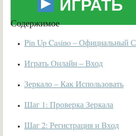
ИГРАТЬ
Содержимое
Pin Up Casino – Официальный С
Играть Онлайн – Вход
Зеркало – Как Использовать
Шаг 1: Проверка Зеркала
Шаг 2: Регистрация и Вход