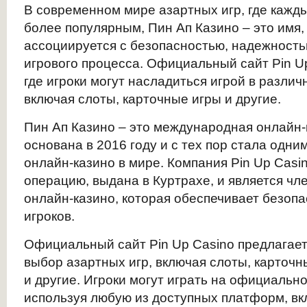
В современном мире азартных игр, где кажды
более популярным, Пин Ап Казино – это имя,
ассоциируется с безопасностью, надежност
игрового процесса. Официальный сайт Pin Up
где игроки могут насладиться игрой в различ
включая слоты, карточные игры и другие.
Пин Ап Казино – это международная онлайн-
основана в 2016 году и с тех пор стала одн
онлайн-казино в мире. Компания Pin Up Casi
операцию, выдана в Куртрахе, и является ч
онлайн-казино, которая обеспечивает безопа
игроков.
Официальный сайт Pin Up Casino предлагает
выбор азартных игр, включая слоты, карточны
и другие. Игроки могут играть на официально
используя любую из доступных платформ, вк