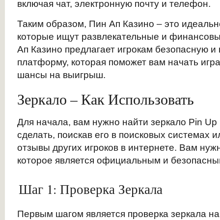
включая чат, электронную почту и телефон.
Таким образом, Пин Ап Казино – это идеальн
которые ищут развлекательные и финансовы
Ап Казино предлагает игрокам безопасную и
платформу, которая поможет вам начать игра
шансы на выигрыш.
Зеркало – Как Использовать
Для начала, вам нужно найти зеркало Pin Up
сделать, поискав его в поисковых системах 
отзывы других игроков в интернете. Вам нуж
которое является официальным и безопасны
Шаг 1: Проверка Зеркала
Первым шагом является проверка зеркала на