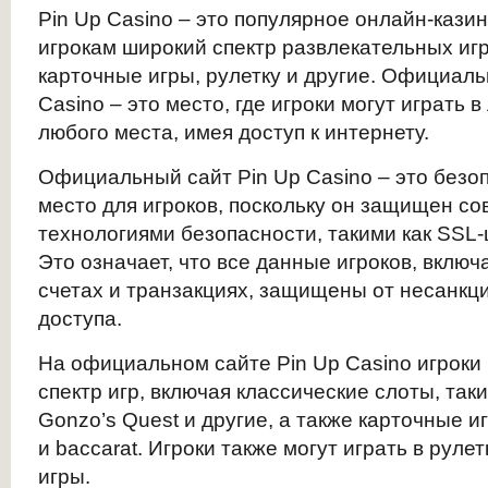
Pin Up Casino – это популярное онлайн-казин
игрокам широкий спектр развлекательных игр
карточные игры, рулетку и другие. Официаль
Casino – это место, где игроки могут играть 
любого места, имея доступ к интернету.
Официальный сайт Pin Up Casino – это безо
место для игроков, поскольку он защищен с
технологиями безопасности, такими как SSL
Это означает, что все данные игроков, вклю
счетах и транзакциях, защищены от несанкц
доступа.
На официальном сайте Pin Up Casino игроки
спектр игр, включая классические слоты, таки
Gonzo’s Quest и другие, а также карточные иг
и baccarat. Игроки также могут играть в рулет
игры.