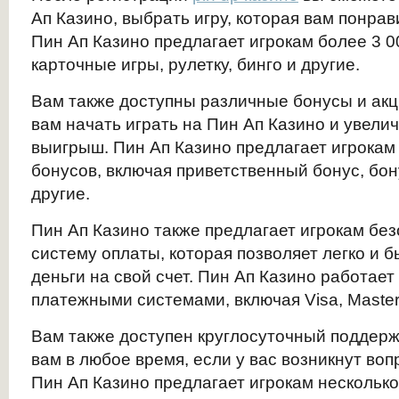
Ап Казино, выбрать игру, которая вам понрави
Пин Ап Казино предлагает игрокам более 3 00
карточные игры, рулетку, бинго и другие.
Вам также доступны различные бонусы и акц
вам начать играть на Пин Ап Казино и увели
выигрыш. Пин Ап Казино предлагает игрокам
бонусов, включая приветственный бонус, бон
другие.
Пин Ап Казино также предлагает игрокам бе
систему оплаты, которая позволяет легко и 
деньги на свой счет. Пин Ап Казино работае
платежными системами, включая Visa, Masterca
Вам также доступен круглосуточный поддерж
вам в любое время, если у вас возникнут во
Пин Ап Казино предлагает игрокам несколько