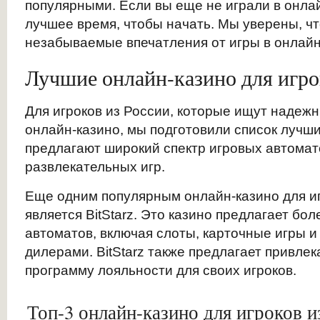
популярными. Если вы еще не играли в онлай
лучшее время, чтобы начать. Мы уверены, чт
незабываемые впечатления от игры в онлайн
Лучшие онлайн-казино для игро
Для игроков из России, которые ищут надеж
онлайн-казино, мы подготовили список лучши
предлагают широкий спектр игровых автомато
развлекательных игр.
Еще одним популярным онлайн-казино для иг
является BitStarz. Это казино предлагает бол
автоматов, включая слоты, карточные игры и
дилерами. BitStarz также предлагает привле
программу лояльности для своих игроков.
Топ-3 онлайн-казино для игроков и