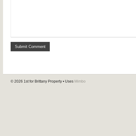
© 2026
1st for Brittany Property
• Uses
Mimbo