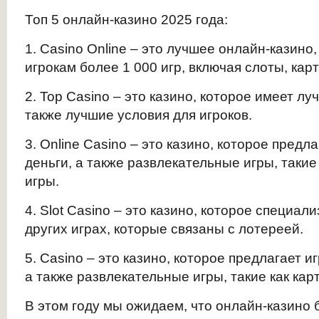
Топ 5 онлайн-казино 2025 года:
1. Casino Online – это лучшее онлайн-казино
игрокам более 1 000 игр, включая слоты, кар
2. Top Casino – это казино, которое имеет лу
также лучшие условия для игроков.
3. Online Casino – это казино, которое предл
деньги, а также развлекательные игры, такие
игры.
4. Slot Casino – это казино, которое специал
других играх, которые связаны с лотереей.
5. Casino – это казино, которое предлагает и
а также развлекательные игры, такие как кар
В этом году мы ожидаем, что онлайн-казино 