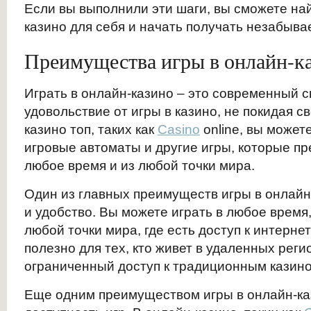
Если вы выполнили эти шаги, вы сможете на
казино для себя и начать получать незабыв
Преимущества игры в онлайн-к
Играть в онлайн-казино – это современный с
удовольствие от игры в казино, не покидая с
казино топ, таких как
Casino
online, вы можете
игровые автоматы и другие игры, которые пре
любое время и из любой точки мира.
Один из главных преимуществ игры в онлайн
и удобство. Вы можете играть в любое время,
любой точки мира, где есть доступ к интерне
полезно для тех, кто живет в удаленных реги
ограниченный доступ к традиционным казино
Еще одним преимуществом игры в онлайн-ка