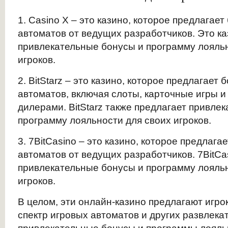
1. Casino X – это казино, которое предлагает
автоматов от ведущих разработчиков. Это ка
привлекательные бонусы и программу лояльн
игроков.
2. BitStarz – это казино, которое предлагает 
автоматов, включая слоты, карточные игры и
дилерами. BitStarz также предлагает привле
программу лояльности для своих игроков.
3. 7BitCasino – это казино, которое предлага
автоматов от ведущих разработчиков. 7BitCa
привлекательные бонусы и программу лояльн
игроков.
В целом, эти онлайн-казино предлагают игро
спектр игровых автоматов и других развлекат