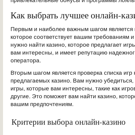
привлекательные бонусы и программы лояль
Как выбрать лучшее онлайн-каз
Первым и наиболее важным шагом является в
которое соответствует вашим требованиям и
нужно найти казино, которое предлагает игры
вам интересны, и имеет репутацию надежног
оператора.
Вторым шагом является проверка списка игр 
предлагаемых казино. Вам нужно убедиться, 
игры, которые вам интересны, такие как игр
другие. Это поможет вам найти казино, котор
вашим предпочтениям.
Критерии выбора онлайн-казино