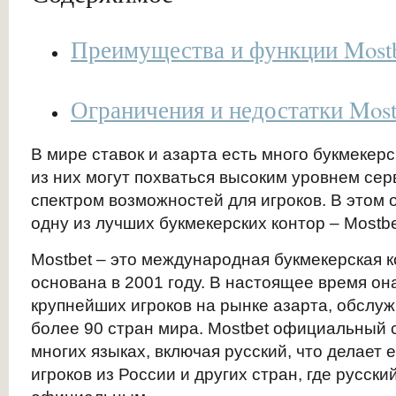
Преимущества и функции Most
Ограничения и недостатки Most
В мире ставок и азарта есть много букмекерс
из них могут похваться высоким уровнем се
спектром возможностей для игроков. В этом
одну из лучших букмекерских контор – Mostbe
Mostbet – это международная букмекерская к
основана в 2001 году. В настоящее время он
крупнейших игроков на рынке азарта, обслуж
более 90 стран мира. Mostbet официальный 
многих языках, включая русский, что делает 
игроков из России и других стран, где русски