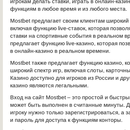
игрокам делать ставки, играть в онлайн-казин
функциям в любое время и из любого места.
Mostbet предлагает своим клиентам широкий
включая функцию live-ставок, которая позвол
ставки на спортивные события в реальном в
предлагает функцию live-казино, которая поз
в онлайн-казино в реальном времени.
Mostbet также предлагает функцию казино, к
широкий спектр игр, включая слоты, карточны
Казино доступно для игроков из России и друг
казино являются легальными.
Вход на сайт Mostbet – это простой и быстр
может быть выполнен в считанные минуты. Д
игроку нужно только зарегистрироваться, а з
и пароль для доступа к функциям конторы.