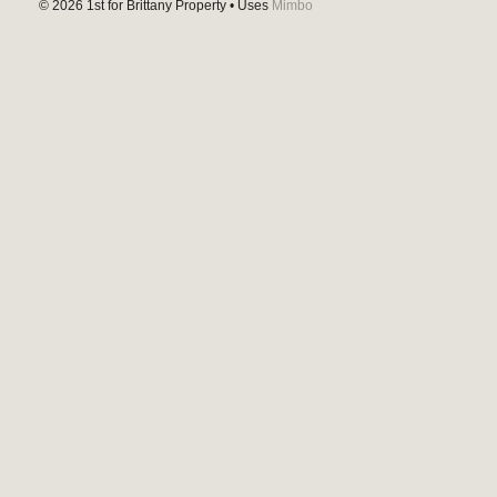
© 2026
1st for Brittany Property
• Uses
Mimbo