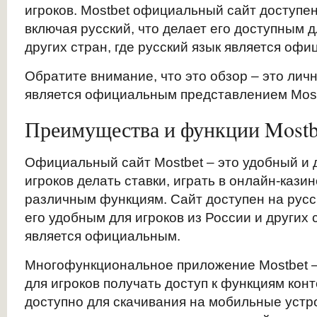
игроков. Mostbet официальный сайт доступен
включая русский, что делает его доступным д
других стран, где русский язык является оф
Обратите внимание, что это обзор – это лич
является официальным представлением Most
Преимущества и функции Mostb
Официальный сайт Mostbet – это удобный и 
игроков делать ставки, играть в онлайн-казин
различным функциям. Сайт доступен на русск
его удобным для игроков из России и других с
является официальным.
Многофункциональное приложение Mostbet –
для игроков получать доступ к функциям ко
доступно для скачивания на мобильные устр