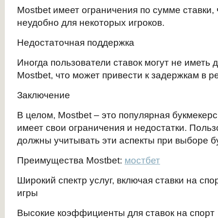
Mostbet имеет ограничения по сумме ставки,
неудобно для некоторых игроков.
Недостаточная поддержка
Иногда пользователи ставок могут не иметь 
Mostbet, что может привести к задержкам в 
Заключение
В целом, Mostbet – это популярная букмекерс
имеет свои ограничения и недостатки. Польз
должны учитывать эти аспекты при выборе б
Преимущества Mostbet:
мостбет
Широкий спектр услуг, включая ставки на спор
игры
Высокие коэффициенты для ставок на спорт