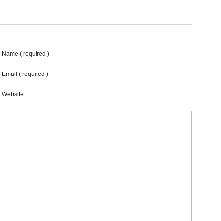
Name ( required )
Email ( required )
Website