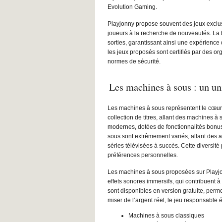
Evolution Gaming.
Playjonny propose souvent des jeux exclusi
joueurs à la recherche de nouveautés. La b
sorties, garantissant ainsi une expérience d
les jeux proposés sont certifiés par des or
normes de sécurité.
Les machines à sous : un uni
Les machines à sous représentent le cœur 
collection de titres, allant des machines 
modernes, dotées de fonctionnalités bonu
sous sont extrêmement variés, allant des a
séries télévisées à succès. Cette diversit
préférences personnelles.
Les machines à sous proposées sur Playjon
effets sonores immersifs, qui contribuent 
sont disponibles en version gratuite, perme
miser de l’argent réel, le jeu responsable é
Machines à sous classiques