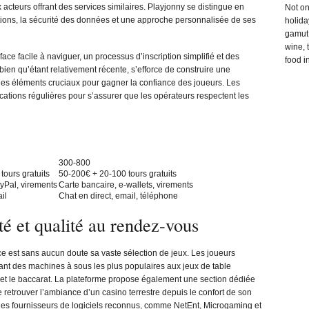
cteurs offrant des services similaires. Playjonny se distingue en
Not on
actions, la sécurité des données et une approche personnalisée de ses
holida
gamut 
wine, 
face facile à naviguer, un processus d’inscription simplifié et des
food i
bien qu’étant relativement récente, s’efforce de construire une
, des éléments cruciaux pour gagner la confiance des joueurs. Les
fications régulières pour s’assurer que les opérateurs respectent les
300-800
tours gratuits
50-200€ + 20-100 tours gratuits
yPal, virements
Carte bancaire, e-wallets, virements
il
Chat en direct, email, téléphone
été et qualité au rendez-vous
e est sans aucun doute sa vaste sélection de jeux. Les joueurs
llant des machines à sous les plus populaires aux jeux de table
e et le baccarat. La plateforme propose également une section dédiée
e retrouver l’ambiance d’un casino terrestre depuis le confort de son
 des fournisseurs de logiciels reconnus, comme NetEnt, Microgaming et