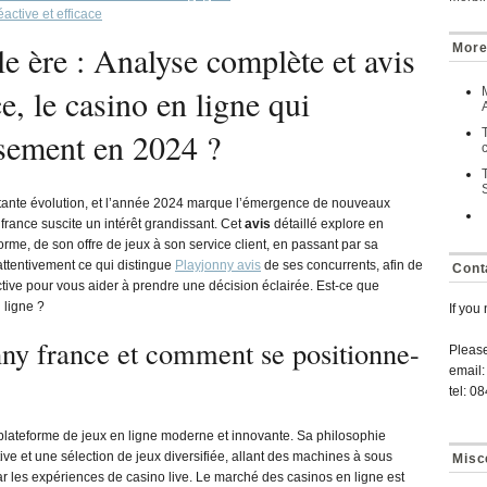
éactive et efficace
e ère : Analyse complète et avis
More
e, le casino en ligne qui
issement en 2024 ?
stante évolution, et l’année 2024 marque l’émergence de nouveaux
france suscite un intérêt grandissant. Cet
avis
détaillé explore en
orme, de son offre de jeux à son service client, en passant par sa
ttentivement ce qui distingue
Playjonny avis
de ses concurrents, afin de
Cont
tive pour vous aider à prendre une décision éclairée. Est-ce que
 ligne ?
If you
nny france et comment se positionne-
Pleas
email:
tel: 0
lateforme de jeux en ligne moderne et innovante. Sa philosophie
tive et une sélection de jeux diversifiée, allant des machines à sous
Misc
r les expériences de casino live. Le marché des casinos en ligne est