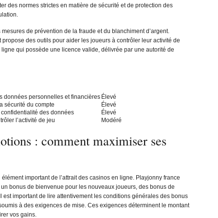
ter des normes strictes en matière de sécurité et de protection des
lation.
mesures de prévention de la fraude et du blanchiment d’argent.
ropose des outils pour aider les joueurs à contrôler leur activité de
en ligne qui possède une licence valide, délivrée par une autorité de
s données personnelles et financières
Élevé
a sécurité du compte
Élevé
a confidentialité des données
Élevé
rôler l’activité de jeu
Modéré
motions : comment maximiser ses
élément important de l’attrait des casinos en ligne. Playjonny france
 un bonus de bienvenue pour les nouveaux joueurs, des bonus de
Il est important de lire attentivement les conditions générales des bonus
nt soumis à des exigences de mise. Ces exigences déterminent le montant
rer vos gains.