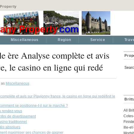
Property
Miscellaneous
Region
Service
Trav
le ère Analyse complète et avis
Prop
e, le casino en ligne qui redé
Searc
d as
Miscellaneous
complète et avis sur Playjonny france, le casino en ligne qui redéfinit le
Brit
comment se positionne-t-il sur le marché ?
All Br
 au rendez-vous
Cotes-
nfini de divertissement
asino traditionnel
Finist
rités absolues
Ille-e
mment maximiser ses chances de gagner
Morbi