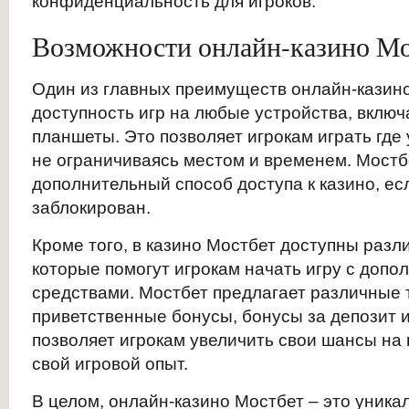
конфиденциальность для игроков.
Возможности онлайн-казино Мо
Один из главных преимуществ онлайн-казино
доступность игр на любые устройства, вклю
планшеты. Это позволяет игрокам играть где у
не ограничиваясь местом и временем. Мостбе
дополнительный способ доступа к казино, е
заблокирован.
Кроме того, в казино Мостбет доступны разл
которые помогут игрокам начать игру с доп
средствами. Мостбет предлагает различные 
приветственные бонусы, бонусы за депозит и
позволяет игрокам увеличить свои шансы на
свой игровой опыт.
В целом, онлайн-казино Мостбет – это уника