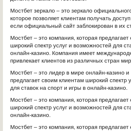
Мостбет зеркало – это зеркало официального
которое позволяет клиентам получать доступ
если официальный сайт заблокирован в их с
Мостбет – это компания, которая предлагает
широкий спектр услуг и возможностей для ста
онлайн-казино. Компания имеет международ
привлекает клиентов из различных стран мир
Мостбет – это лидер в мире онлайн-казино и
предлагает своим клиентам широкий спектр 
для ставок на спорт и игры в онлайн-казино.
Мостбет – это компания, которая предлагает
широкий спектр услуг и возможностей для ста
онлайн-казино.
Мостбет – это компания, которая предлагает