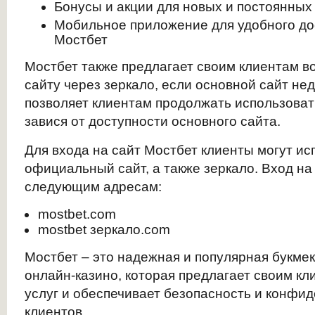
Бонусы и акции для новых и постоянных
Мобильное приложение для удобного дос
Мостбет
Мостбет также предлагает своим клиентам в
сайту через зеркало, если основной сайт не
позволяет клиентам продолжать использовать
завися от доступности основного сайта.
Для входа на сайт Мостбет клиенты могут ис
официальный сайт, а также зеркало. Вход на
следующим адресам:
mostbet.com
mostbet зеркало.com
Мостбет – это надежная и популярная букмек
онлайн-казино, которая предлагает своим кл
услуг и обеспечивает безопасность и конфи
клиентов.