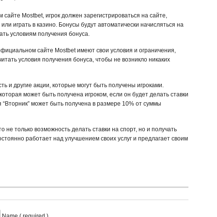
сайте Mostbet, игрок должен зарегистрироваться на сайте,
 или играть в казино. Бонусы будут автоматически начисляться на
вать условиям получения бонуса.
фициальном сайте Mostbet имеют свои условия и ограничения,
итать условия получения бонуса, чтобы не возникло никаких
ть и другие акции, которые могут быть получены игроками.
 которая может быть получена игроком, если он будет делать ставки
ия “Вторник” может быть получена в размере 10% от суммы
о не только возможность делать ставки на спорт, но и получать
остоянно работает над улучшением своих услуг и предлагает своим
Name ( required )