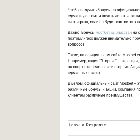
Чтобы получить бонусы на официальном 
сделать депозит и начать делать ставки
счет игрока, если он будет соответство
Важно! Бонусы
мостбет кыргызстан
на о
поэтому игрок должен внимательно проч
вопросов.
Также, на официальном сайте Mostbet ес
Например, акция “Вторник” – это акция,
на спорт в понедельник и вторник. Акц
сделанных ставок.
В целом, официальный сайт Mostbet – эт
различные бонусы и акции. Компания п
клиентам различные преимущества.
Leave a Response