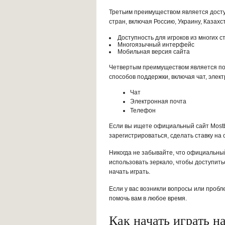
Третьим преимуществом является досту
стран, включая Россию, Украину, Казахст
Доступность для игроков из многих с
Многоязычный интерфейс
Мобильная версия сайта
Четвертым преимуществом является по
способов поддержки, включая чат, элек
Чат
Электронная почта
Телефон
Если вы ищете официальный сайт Mostbet
зарегистрироваться, сделать ставку на 
Никогда не забывайте, что официальный 
использовать зеркало, чтобы доступить
начать играть.
Если у вас возникли вопросы или пробл
помочь вам в любое время.
Как начать играть н