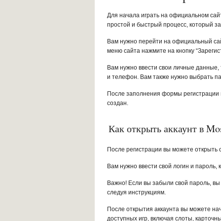
Для начала играть на официальном сайт
простой и быстрый процесс, который за
Вам нужно перейти на официальный сайт
меню сайта нажмите на кнопку “Зарегис
Вам нужно ввести свои личные данные, 
и телефон. Вам также нужно выбрать па
После заполнения формы регистрации н
создан.
Как открыть аккаунт в Mo
После регистрации вы можете открыть св
Вам нужно ввести свой логин и пароль, 
Важно! Если вы забыли свой пароль, вы 
следуя инструкциям.
После открытия аккаунта вы можете нач
доступных игр, включая слоты, карточн