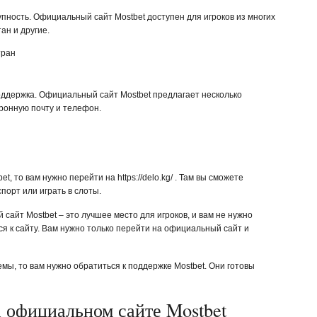
пность. Официальный сайт Mostbet доступен для игроков из многих
ан и другие.
тран
ддержка. Официальный сайт Mostbet предлагает несколько
тронную почту и телефон.
, то вам нужно перейти на https://delo.kg/ . Там вы сможете
спорт или играть в слоты.
сайт Mostbet – это лучшее место для игроков, и вам не нужно
ся к сайту. Вам нужно только перейти на официальный сайт и
емы, то вам нужно обратиться к поддержке Mostbet. Они готовы
а официальном сайте Mostbet