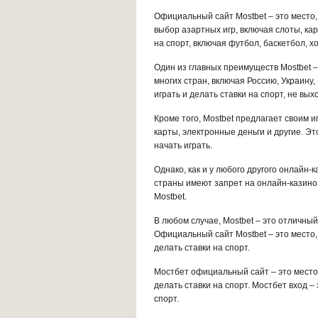
Официальный сайт Mostbet – это место,
выбор азартных игр, включая слоты, кар
на спорт, включая футбол, баскетбол, хо
Один из главных преимуществ Mostbet –
многих стран, включая Россию, Украину, 
играть и делать ставки на спорт, не вых
Кроме того, Mostbet предлагает своим 
карты, электронные деньги и другие. Это
начать играть.
Однако, как и у любого другого онлайн-
страны имеют запрет на онлайн-казино,
Mostbet.
В любом случае, Mostbet – это отличны
Официальный сайт Mostbet – это место, 
делать ставки на спорт.
Мостбет официальный сайт – это место,
делать ставки на спорт. Мостбет вход –
спорт.