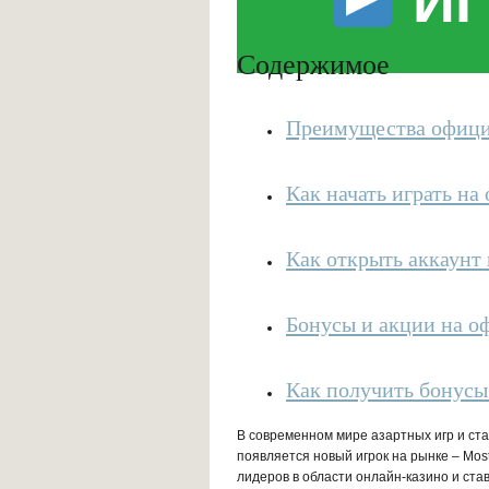
ИГ
Содержимое
Преимущества официа
Как начать играть на
Как открыть аккаунт 
Бонусы и акции на о
Как получить бонусы
В современном мире азартных игр и ста
появляется новый игрок на рынке – Most
лидеров в области онлайн-казино и став