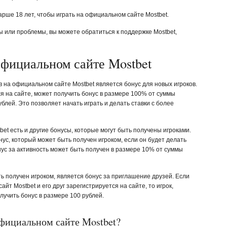
рше 18 лет, чтобы играть на официальном сайте Mostbet.
сы или проблемы, вы можете обратиться к поддержке Mostbet,
официальном сайте Mostbet
 на официальном сайте Mostbet является бонус для новых игроков.
я на сайте, может получить бонус в размере 100% от суммы
ублей. Это позволяет начать играть и делать ставки с более
bet есть и другие бонусы, которые могут быть получены игроками.
нус, который может быть получен игроком, если он будет делать
онус за активность может быть получен в размере 10% от суммы
 получен игроком, является бонус за приглашение друзей. Если
йт Mostbet и его друг зарегистрируется на сайте, то игрок,
учить бонус в размере 100 рублей.
официальном сайте Mostbet?