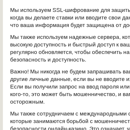
Мы используем SSL-шифрование для защит
когда вы делаете ставки или вводите свои да
что ваша информация будет защищена от дос
Мы также используем надежные сервера, ко
высокую доступность и быстрый доступ к ва
регулярно обновляется, чтобы обеспечить н
безопасность и доступность.
Важно! Мы никогда не будем запрашивать в
другие личные данные, если вы не вводите и
Если вы получили запрос на ввод пароля или
кого-то, это может быть мошенничество, и в
осторожным.
Мы также сотрудничаем с международными 
которые занимаются борьбой с мошенничест
безопасности онлайн-казино. Это означает, 