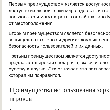
Первым преимуществом является доступность
доступно из любой точки мира, где есть интер
пользователи могут играть в онлайн-казино 
от местоположения.
Вторым преимуществом является безопасност
защищено от хакеров и других злоумышленни
безопасность пользователей и их данных.
Третьим преимуществом является доступност
предлагает широкий спектр игр, включая сло
рулетку и другие. Это означает, что пользова
которая им понравится.
Преимущества использования зерка
игроков