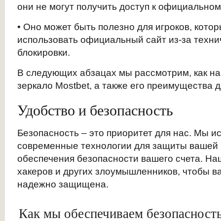
они не могут получить доступ к официальном
• Оно может быть полезно для игроков, котор
использовать официальный сайт из-за техни
блокировки.
В следующих абзацах мы рассмотрим, как на
зеркало Mostbet, а также его преимущества д
Удобство и безопасность
Безопасность – это приоритет для нас. Мы и
современные технологии для защиты вашей
обеспечения безопасности вашего счета. На
хакеров и других злоумышленников, чтобы 
надежно защищена.
Как мы обеспечиваем безопасност