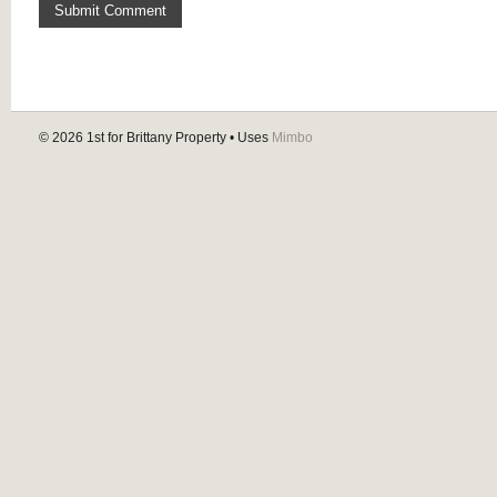
© 2026
1st for Brittany Property
• Uses
Mimbo