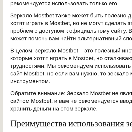
рекомендуется использовать только его.
Зеркало Mostbet также может быть полезно д
хотят играть в Mostbet, но не могут сделать э
проблем с доступом к официальному сайту. В
может помочь вам найти альтернативный спос
В целом, зеркало Mostbet – это полезный инс
которые хотят играть в Mostbet, но сталкив
трудностями. Мы рекомендуем использовать
сайт Mostbet, но если вам нужно, то зеркал
инструментом.
Обратите внимание: Зеркало Mostbet не яв
сайтом Mostbet, и вам не рекомендуется вво
хранить деньги на этом зеркале.
Преимущества использования зе