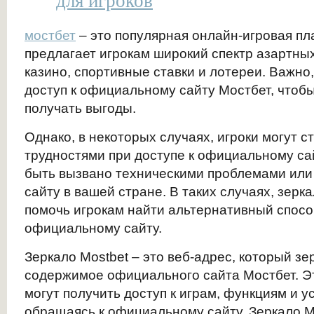
для игроков
мостбет
– это популярная онлайн-игровая пл
предлагает игрокам широкий спектр азартных
казино, спортивные ставки и лотереи. Важно
доступ к официальному сайту Мостбет, чтобы
получать выгоды.
Однако, в некоторых случаях, игроки могут с
трудностями при доступе к официальному са
быть вызвано техническими проблемами или 
сайту в вашей стране. В таких случаях, зерк
помочь игрокам найти альтернативный спосо
официальному сайту.
Зеркало Mostbet – это веб-адрес, который зе
содержимое официального сайта Мостбет. Это
могут получить доступ к играм, функциям и у
обращаясь к официальному сайту. Зеркало M