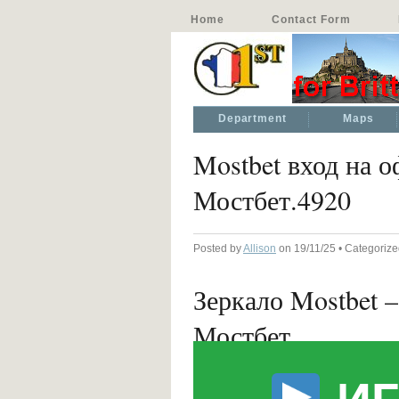
Home
Contact Form
Department
Maps
Mostbet вход на 
Мостбет.4920
Posted by
Allison
on 19/11/25 • Categoriz
Зеркало Mostbet 
Мостбет