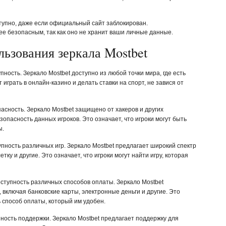
тупно, даже если официальный сайт заблокирован.
ее безопасным, так как оно не хранит ваши личные данные.
ьзования зеркала Mostbet
ость. Зеркало Mostbet доступно из любой точки мира, где есть
т играть в онлайн-казино и делать ставки на спорт, не завися от
сность. Зеркало Mostbet защищено от хакеров и других
опасность данных игроков. Это означает, что игроки могут быть
ы.
пность различных игр. Зеркало Mostbet предлагает широкий спектр
етку и другие. Это означает, что игроки могут найти игру, которая
тупность различных способов оплаты. Зеркало Mostbet
включая банковские карты, электронные деньги и другие. Это
ь способ оплаты, который им удобен.
ость поддержки. Зеркало Mostbet предлагает поддержку для