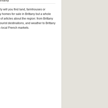
ellany
ly will you find land, farmhouses or
y homes for sale in Brittany but a whole
of articles about the region: from Brittany
tourist destinations, and weather to Brittany
n local French markets.