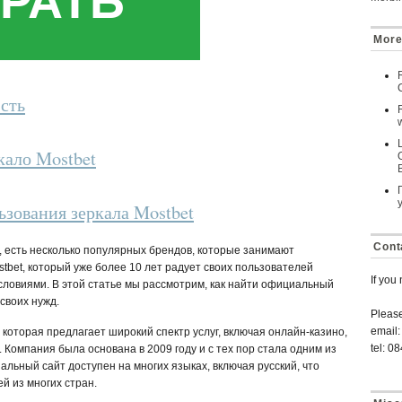
РАТЬ
More
ость
кало Mostbet
зования зеркала Mostbet
Cont
т, есть несколько популярных брендов, которые занимают
tbet, который уже более 10 лет радует своих пользователей
If you
словиями. В этой статье мы рассмотрим, как найти официальный
 своих нужд.
Pleas
email:
 которая предлагает широкий спектр услуг, включая онлайн-казино,
tel: 0
. Компания была основана в 2009 году и с тех пор стала одним из
альный сайт доступен на многих языках, включая русский, что
й из многих стран.