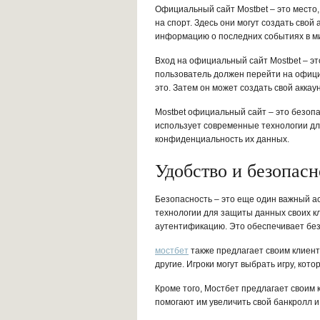
Официальный сайт Mostbet – это место, 
на спорт. Здесь они могут создать свой 
информацию о последних событиях в ми
Вход на официальный сайт Mostbet – это
пользователь должен перейти на офици
это. Затем он может создать свой аккаун
Mostbet официальный сайт – это безопа
использует современные технологии дл
конфиденциальность их данных.
Удобство и безопасн
Безопасность – это еще один важный а
технологии для защиты данных своих 
аутентификацию. Это обеспечивает без
мостбет
также предлагает своим клиента
другие. Игроки могут выбрать игру, кото
Кроме того, Мостбет предлагает своим
помогают им увеличить свой банкролл и