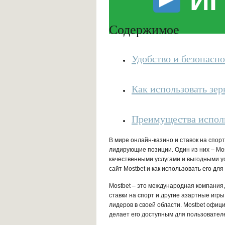
ИГ
Содержимое
Удобство и безопасн
Как использовать зер
Преимущества исполь
В мире онлайн-казино и ставок на спор
лидирующие позиции. Один из них – Mos
качественными услугами и выгодными у
сайт Mostbet и как использовать его для
Mostbet – это международная компания,
ставки на спорт и другие азартные игры
лидеров в своей области. Mostbet офици
делает его доступным для пользователе