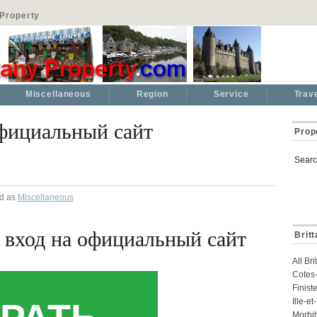
Property
Miscellaneous
Region
Service
Trav
официальный сайт
Prop
Searc
ed as
Miscellaneous
– вход на официальный сайт
Brit
All Br
Cotes-
Finist
Ille-e
Morbi