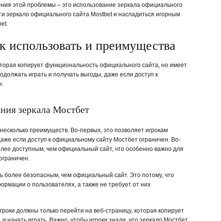
ения этой проблемы – это использование зеркала официального
йти зеркало официального сайта Mostbet и насладиться игорным
et.
ак использовать и преимущества
оторая копирует функциональность официального сайта, но имеет
одолжать играть и получать выгоды, даже если доступ к
н.
ния зеркала Мостбет
несколько преимуществ. Во-первых, это позволяет игрокам
даже если доступ к официальному сайту Мостбет ограничен. Во-
олее доступным, чем официальный сайт, что особенно важно для
 ограничен.
ь более безопасным, чем официальный сайт. Это потому, что
ормации о пользователях, а также не требует от них
гроки должны только перейти на веб-страницу, которая копирует
и начать играть. Важно, чтобы игроки знали, что зеркало Мостбет