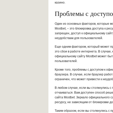
казино.
Проблемы с доступо
Один из основных факторов, которые мо
Mostbet, – это блокировка доступа к ре
запрещен, доступ к официальному сайту
неудобствам для пользователей.
Еще одним фактором, который может при
это сбои в работе интернета. В случае,
официальному сайту Mostbet может быть
пользователей.
Кроме того, проблемы с доступом к офиц
браузера. В случае, если браузер рабо
ограничен, что может привести к неудо
В любом случае, если вы столкнулись с
отчаиваться. Вам доступен способ реш
сайта Mostbet. Зеркало официального са
ресурсу, не зависящим от блокировки до
Таким образом, если вы столкнулись с 