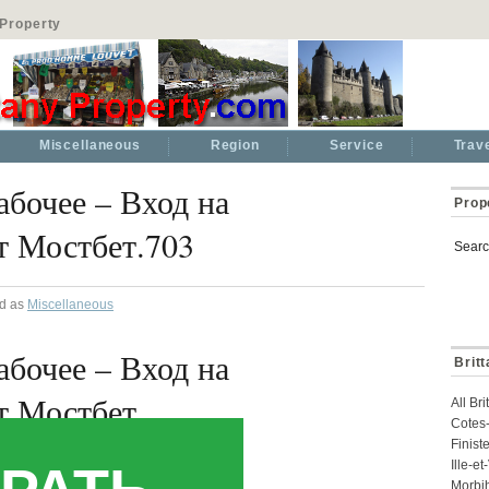
Property
Miscellaneous
Region
Service
Trav
абочее – Вход на
Prop
т Мостбет.703
Searc
ed as
Miscellaneous
абочее – Вход на
Brit
т Мостбет
All Br
Cotes-
Finist
Ille-e
Morbi