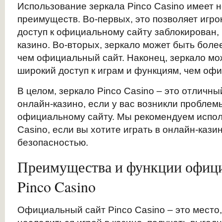
Использование зеркала Pinco Casino имеет 
преимуществ. Во-первых, это позволяет игрок
доступ к официальному сайту заблокирован, 
казино. Во-вторых, зеркало может быть боле
чем официальный сайт. Наконец, зеркало мо
широкий доступ к играм и функциям, чем оф
В целом, зеркало Pinco Casino – это отличны
онлайн-казино, если у вас возникли проблем
официальному сайту. Мы рекомендуем испол
Casino, если вы хотите играть в онлайн-кази
безопасностью.
Преимущества и функции офици
Pinco Casino
Официальный сайт Pinco Casino – это место,