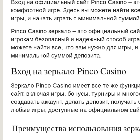
Вход на официальный сайт Pinco Casino – эт
комфортной игре. Здесь вы можете найти все
игры, и начать играть с минимальной суммой
Pinco Casino зеркало – это официальный сай
игрокам безопасный и надежный способ играт
можете найти все, что вам нужно для игры, и 
минимальной суммой депозита.
Вход на зеркало Pinco Casino
Зеркало Pinco Casino имеет все те же функц
сайт, включая игры, бонусы, турниры и много
создавать аккаунт, делать депозит, получать 
любые игры, доступные на официальном сай
Преимущества использования зерка