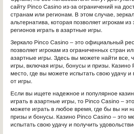
сайту Pinco Casino из-за ограничений на до
странам или регионам. В этом случае, зеркал
альтернатива, которая позволяет игрокам из 
регионов играть в азартные игры.
Зеркало Pinco Casino – это официальный рес
позволяет игрокам из ограниченных стран ил
азартные игры. Здесь вы можете найти все, 
игры, включая игры, бонусы и призы. Казино 
место, где вы можете испытать свою удачу и
от игры.
Если вы ищете надежное и популярное казин
играть в азартные игры, то Pinco Casino – эт
можете играть в любое время, где бы вы ни н
призы и бонусы. Казино Pinco Casino – это м
испытать свою удачу и получить удовольстви