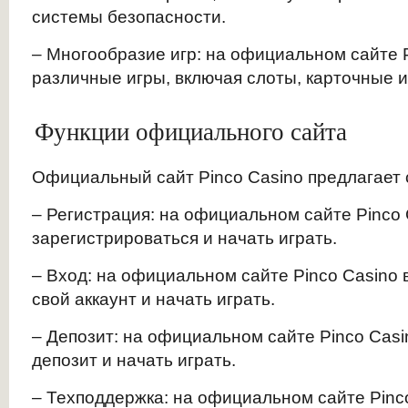
системы безопасности.
– Многообразие игр: на официальном сайте 
различные игры, включая слоты, карточные иг
Функции официального сайта
Официальный сайт Pinco Casino предлагает
– Регистрация: на официальном сайте Pinco
зарегистрироваться и начать играть.
– Вход: на официальном сайте Pinco Casino 
свой аккаунт и начать играть.
– Депозит: на официальном сайте Pinco Casi
депозит и начать играть.
– Техподдержка: на официальном сайте Pinc