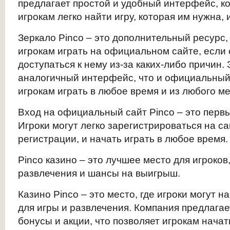
предлагает простой и удобный интерфейс, к
игрокам легко найти игру, которая им нужна, 
Зеркало Pinco – это дополнительный ресурс,
игрокам играть на официальном сайте, если 
доступаться к нему из-за каких-либо причин.
аналогичный интерфейс, что и официальный 
игрокам играть в любое время и из любого ме
Вход на официальный сайт Pinco – это первы
Игроки могут легко зарегистрироваться на с
регистрации, и начать играть в любое время.
Pinco казино – это лучшее место для игроков
развлечения и шансы на выигрыш.
Казино Pinco – это место, где игроки могут н
для игры и развлечения. Компания предлагае
бонусы и акции, что позволяет игрокам начат