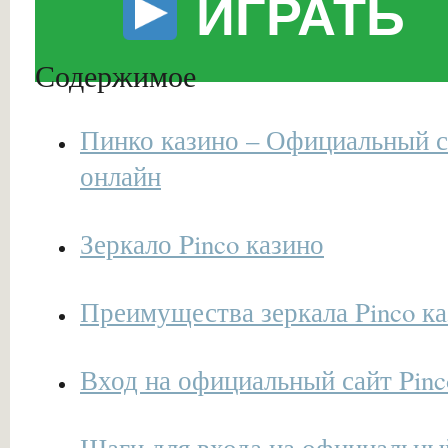
ИГРАТЬ
Содержимое
Пинко казино – Официальный са
онлайн
Зеркало Pinco казино
Преимущества зеркала Pinco к
Вход на официальный сайт Pinc