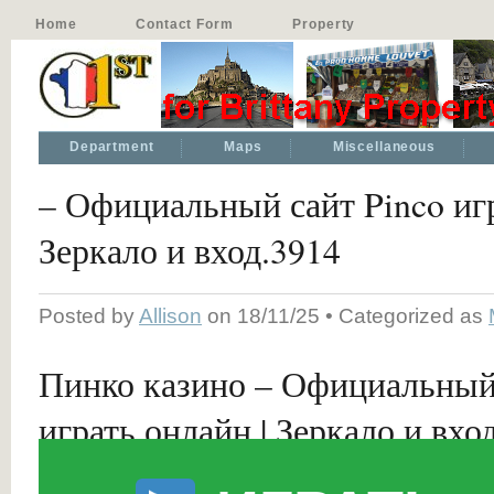
Home
Contact Form
Property
Department
Maps
Miscellaneous
– Официальный сайт Pinco иг
Зеркало и вход.3914
Posted by
Allison
on 18/11/25 • Categorized as
Пинко казино – Официальный 
играть онлайн | Зеркало и вхо