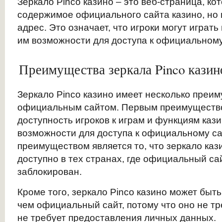
Зеркало Pinco казино – это веб-страница, ко
содержимое официального сайта казино, но
адрес. Это означает, что игроки могут играть
им возможности для доступа к официальному
Преимущества зеркала Pinco казин
Зеркало Pinco казино имеет несколько преи
официальным сайтом. Первым преимуществ
доступность игроков к играм и функциям кази
возможности для доступа к официальному са
преимуществом является то, что зеркало каз
доступно в тех странах, где официальный са
заблокирован.
Кроме того, зеркало Pinco казино может быт
чем официальный сайт, потому что оно не тр
не требует предоставления личных данных.