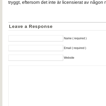
tryggt, eftersom det inte är licensierat av någon
Leave a Response
Name ( required )
Email ( required )
Website