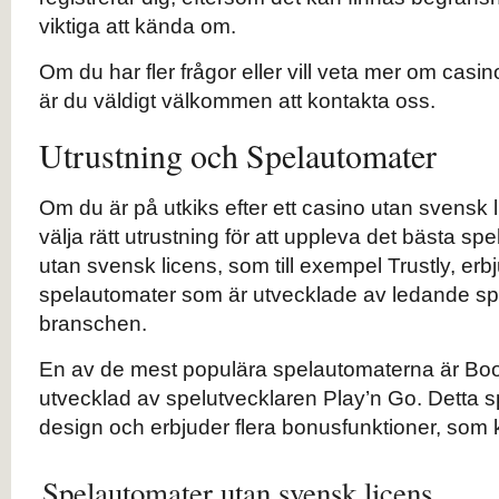
viktiga att kända om.
Om du har fler frågor eller vill veta mer om casi
är du väldigt välkommen att kontakta oss.
Utrustning och Spelautomater
Om du är på utkiks efter ett casino utan svensk lic
välja rätt utrustning för att uppleva det bästa s
utan svensk licens, som till exempel Trustly, erb
spelautomater som är utvecklade av ledande spe
branschen.
En av de mest populära spelautomaterna är Boo
utvecklad av spelutvecklaren Play’n Go. Detta 
design och erbjuder flera bonusfunktioner, som k
Spelautomater utan svensk licens