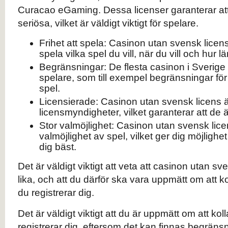
Curacao eGaming. Dessa licenser garanterar att
seriösa, vilket är väldigt viktigt för spelare.
Frihet att spela: Casinon utan svensk licens 
spela vilka spel du vill, när du vill och hur lä
Begränsningar: De flesta casinon i Sverige
spelare, som till exempel begränsningar för 
spel.
Licensierade: Casinon utan svensk licens ä
licensmyndigheter, vilket garanterar att de 
Stor valmöjlighet: Casinon utan svensk lice
valmöjlighet av spel, vilket ger dig möjlighe
dig bäst.
Det är väldigt viktigt att veta att casinon utan sve
lika, och att du därför ska vara uppmätt om att k
du registrerar dig.
Det är väldigt viktigt att du är uppmätt om att ko
registrerar dig, eftersom det kan finnas begränsni