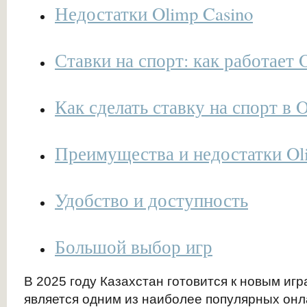
Недостатки Olimp Casino
Ставки на спорт: как работает 
Как сделать ставку на спорт в 
Преимущества и недостатки Ol
Удобство и доступность
Большой выбор игр
В 2025 году Казахстан готовится к новым игр
является одним из наиболее популярных онла