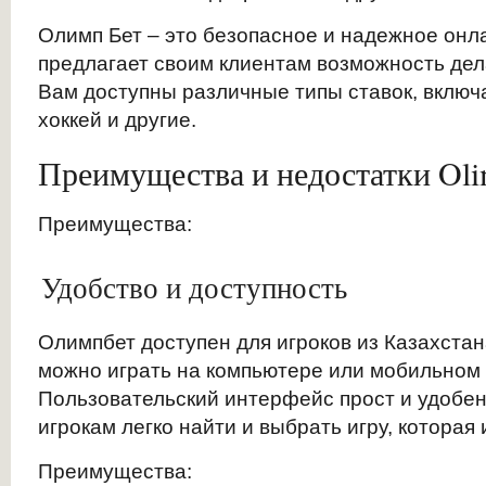
Олимп Бет – это безопасное и надежное онла
предлагает своим клиентам возможность дела
Вам доступны различные типы ставок, включа
хоккей и другие.
Преимущества и недостатки Oli
Преимущества:
Удобство и доступность
Олимпбет доступен для игроков из Казахстана
можно играть на компьютере или мобильном 
Пользовательский интерфейс прост и удобен,
игрокам легко найти и выбрать игру, которая
Преимущества: