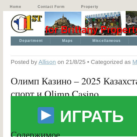
Home
Contact Form
Property
Department
Maps
Miscellaneous
Posted by
Allison
on 21/8/25 • Categorized as
M
Олимп Казино – 2025 Казахст
спорт и Olimp Casino
ИГРАТЬ
Содержимое