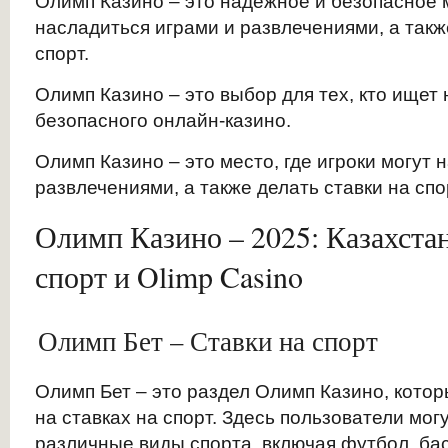
Олимп Казино – это надежное и безопасное м
насладиться играми и развлечениями, а такж
спорт.
Олимп Казино – это выбор для тех, кто ищет
безопасного онлайн-казино.
Олимп Казино – это место, где игроки могут 
развлечениями, а также делать ставки на спо
Олимп Казино – 2025: Казахста
спорт и Olimp Casino
Олимп Бет – Ставки на спорт
Олимп Бет – это раздел Олимп Казино, кото
на ставках на спорт. Здесь пользователи мог
различные виды спорта, включая футбол, бас