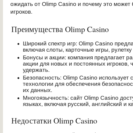
ожидать от Olimp Casino и почему это может
игроков.
Преимущества Olimp Casino
Широкий спектр игр: Olimp Casino предла
включая слоты, карточные игры, рулетку 
Бонусы и акции: компания предлагает р
акции для новых и постоянных игроков, 
удержать.
Безопасность: Olimp Casino использует
технологии для обеспечения безопаснос
их данных.
Многоязычность: сайт Olimp Casino дост
языках, включая русский, английский и к
Недостатки Olimp Casino