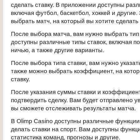
сделать ставку. В приложении доступны разл
включая футбол, баскетбол, хоккей и другие.
выбрать матч, на который вы хотите сделать 
После выбора матча, вам нужно выбрать тип 
доступны различные типы ставок, включая по
ничью, а также другие варианты.
После выбора типа ставки, вам нужно указат
также можно выбрать коэффициент, на котор
ставку.
После указания суммы ставки и коэффициен
подтвердить сделку. Вам будет отправлено у
вы сможете отслеживать результаты матча.
В Olimp Casino доступны различные функции
делать ставки на спорт. Вам доступны функци
статистика команд, прогнозы и другие.