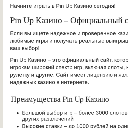
Начните играть в Pin Up Казино сегодня!
Pin Up Казино – Официальный 
Если вы ищете надежное и проверенное казин
любимые игры и получать реальные выигрыши
ваш выбор!
Pin Up Казино – это официальный сайт, кото
игрокам широкий спектр игр, включая слоты, 
рулетку и другие. Сайт имеет лицензию и яв
надежных казино в интернете.
Преимущества Pin Up Казино
Большой выбор игр – более 3000 слотов,
других развлечений
Высокие ставки – до 1000 рублей на оди