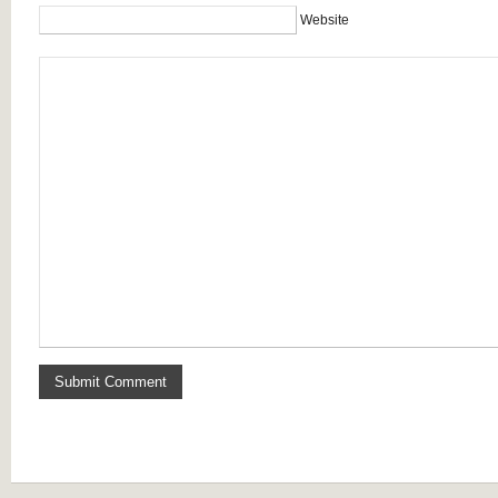
Website