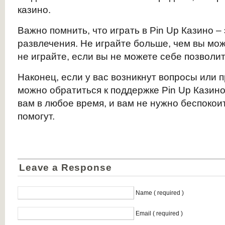
казино.
Важно помнить, что играть в Pin Up Казино – 
развлечения. Не играйте больше, чем вы мож
не играйте, если вы не можете себе позволит
Наконец, если у вас возникнут вопросы или 
можно обратиться к поддержке Pin Up Казино
вам в любое время, и вам не нужно беспокоит
помогут.
Leave a Response
Name ( required )
Email ( required )