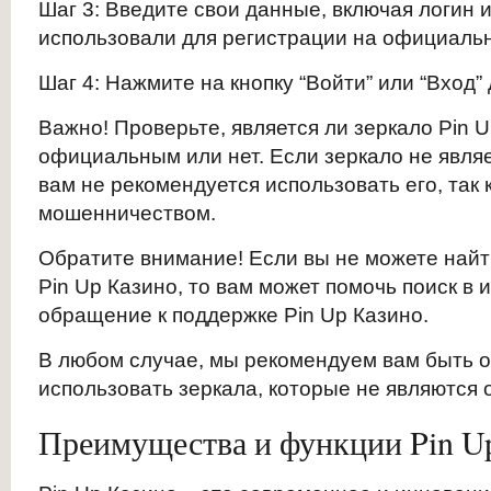
Шаг 3: Введите свои данные, включая логин 
использовали для регистрации на официальн
Шаг 4: Нажмите на кнопку “Войти” или “Вход”
Важно! Проверьте, является ли зеркало Pin 
официальным или нет. Если зеркало не явля
вам не рекомендуется использовать его, так 
мошенничеством.
Обратите внимание! Если вы не можете най
Pin Up Казино, то вам может помочь поиск в 
обращение к поддержке Pin Up Казино.
В любом случае, мы рекомендуем вам быть 
использовать зеркала, которые не являются
Преимущества и функции Pin U