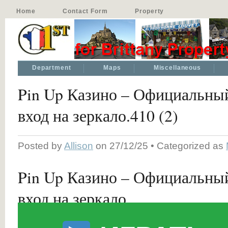
Home
Contact Form
Property
Department
Maps
Miscellaneous
Pin Up Казино – Официальны
вход на зеркало.410 (2)
Posted by
Allison
on 27/12/25 • Categorized as
Pin Up Казино – Официальны
вход на зеркало