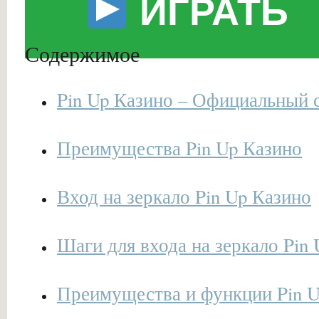
ИГРАТЬ
Содержимое
Pin Up Казино – Официальный 
Преимущества Pin Up Казино
Вход на зеркало Pin Up Казино
Шаги для входа на зеркало Pin
Преимущества и функции Pin U