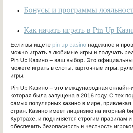
Бонусы и программы лояльнос
Как начать играть в Pin Up Каз
Если вы ищете
pin up casino
надежное и пров
можно играть в любимые игры и получать ре
Pin Up Казино – ваш выбор. Это официальный
можете играть в слоты, карточные игры, руле
игры.
Pin Up Казино – это международная онлайн-
которая была запущена в 2016 году. С тех по
самых популярных казино в мире, привлекая 
стран. Казино имеет лицензию на игорный би
Куртрахе, и подчиняется строгим правилам и
обеспечить безопасность и честность игроко