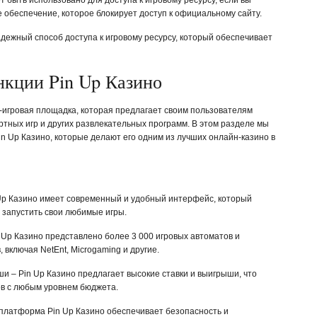
т быть использовано для доступа к игровому ресурсу, если вы
 обеспечение, которое блокирует доступ к официальному сайту.
надежный способ доступа к игровому ресурсу, который обеспечивает
кции Pin Up Казино
н-игровая площадка, которая предлагает своим пользователям
ртных игр и других развлекательных программ. В этом разделе мы
n Up Казино, которые делают его одним из лучших онлайн-казино в
Up Казино имеет современный и удобный интерфейс, который
 запустить свои любимые игры.
 Up Казино представлено более 3 000 игровых автоматов и
 включая NetEnt, Microgaming и другие.
и – Pin Up Казино предлагает высокие ставки и выигрыши, что
ов с любым уровнем бюджета.
платформа Pin Up Казино обеспечивает безопасность и