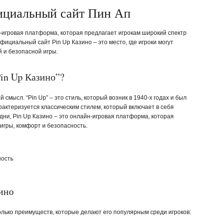
ициальный сайт Пин Ап
-игровая платформа, которая предлагает игрокам широкий спектр
фициальный сайт Pin Up Казино – это место, где игроки могут
й и безопасной игры.
Pin Up Казино”?
 смысл. “Pin Up” – это стиль, который возник в 1940-х годах и был
арактеризуется классическим стилем, который включает в себя
дни, Pin Up Казино – это онлайн-игровая платформа, которая
 игры, комфорт и безопасность.
ность
ино
олько преимуществ, которые делают его популярным среди игроков: