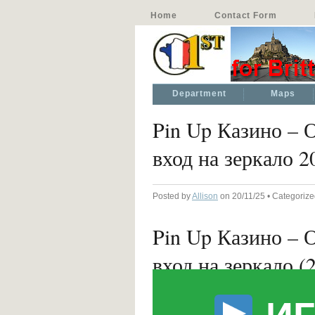
Home
Contact Form
Department
Maps
Pin Up Казино –
вход на зеркало 2
Posted by
Allison
on 20/11/25 • Categoriz
Pin Up Казино –
вход на зеркало (