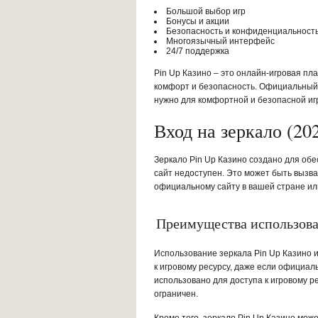
Большой выбор игр
Бонусы и акции
Безопасность и конфиденциальност
Многоязычный интерфейс
24/7 поддержка
Pin Up Казино – это онлайн-игровая пл
комфорт и безопасность. Официальный са
нужно для комфортной и безопасной иг
Вход на зеркало (20
Зеркало Pin Up Казино создано для обе
сайт недоступен. Это может быть вызва
официальному сайту в вашей стране ил
Преимущества использова
Использование зеркала Pin Up Казино и
к игровому ресурсу, даже если официал
использовано для доступа к игровому ре
ограничен.