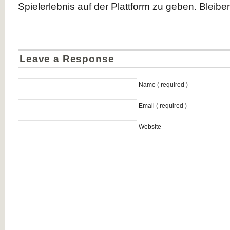
Spielerlebnis auf der Plattform zu geben. Bleibe
Leave a Response
Name ( required )
Email ( required )
Website