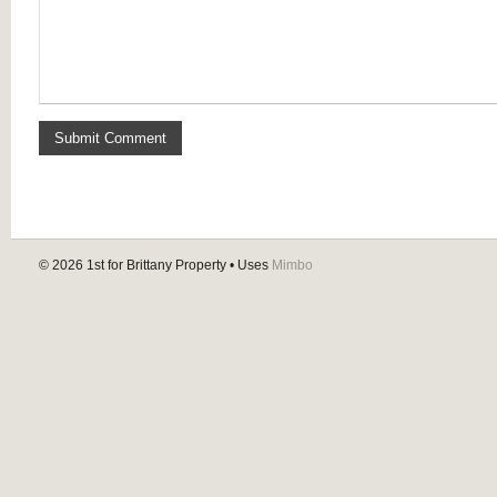
© 2026
1st for Brittany Property
• Uses
Mimbo