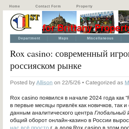
Home
Contact Form
Property
Department
Maps
Miscellaneous
Rox casino: современный игро
россияском рынке
Posted by
Allison
on 22/5/26 • Categorized as
M
Rox casino появился в начале 2024 года как “
в первые месяцы привлёк как новичков, так и
данным аналитического центра
Глобальный 
общий оборот онлайн‑казино в России вырос
нас всё просто
г, а доля Rox casino
в этом ро