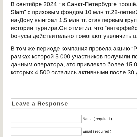
В сентябре 2024 г в Санкт-Петербурге прошё
Slam” с призовым фондом 10 млн тг.28‑летний
на-Дону выиграл 1,5 млн тг, став первым кр
истории турнира.Он отметил, что “интерфейс
бонусы действительно помогают увеличить ш
В том же периоде компания провела акцию “Р
рамках которой 5 000 участников получили п
данным оператора, это привлекло более 15 0
которых 4 500 остались активными после 30 
Leave a Response
Name ( required )
Email ( required )