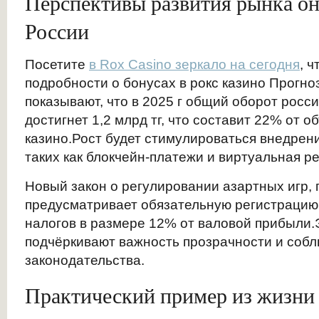
Перспективы развития рынка он
России
Посетите
в Rox Casino зеркало на сегодня
, 
подробности о бонусах в рокс казино Прогно
показывают, что в 2025 г общий оборот росс
достигнет 1,2 млрд тг, что составит 22% от
казино.Рост будет стимулироваться внедрен
таких как блокчейн‑платежи и виртуальная р
Новый закон о регулировании азартных игр, п
предусматривает обязательную регистрацию
налогов в размере 12% от валовой прибыли
подчёркивают важность прозрачности и соб
законодательства.
Практический пример из жизни