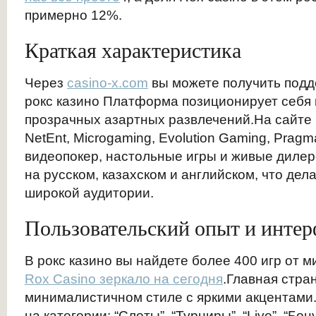
примерно 12%.
Краткая характеристика
Через
casino-x.com
вы можете получить подд
рокс казино Платформа позиционирует себя 
прозрачных азартных развлечений.На сайте 
NetEnt, Microgaming, Evolution Gaming, Pragma
видеопокер, настольные игры и живые дилер
на русском, казахском и английском, что дел
широкой аудитории.
Пользовательский опыт и интер
В рокс казино вы найдете более 400 игр от 
Rox Casino зеркало на сегодня
.Главная стра
минималистичном стиле с яркими акцентами
на категории: “Слоты”, “Турниры”, “Live”, “Бо