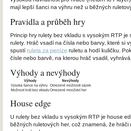
mají lepší šanci na výhru než u běžných ruletov
Pravidla a průběh hry
Princip hry rulety bez vkladu s vysokým RTP je s
rulety. Hráč vsadí na čísla nebo barvy, které si v
spustí
ruleta za peníze
ruletu a hodí kuličku. Po
čísle nebo barvě, na kterou hráč vsadil, vyhrává
Výhody a nevýhody
Výhody
Nevýhody
Vysoká šance na výhru
Omezené možnosti sázek
Možnost hrát bez vkladu
Omezené množství her
House edge
U rulety bez vkladu s vysokým RTP je house edg
běžných ruletových her, což znamená, že hráči 