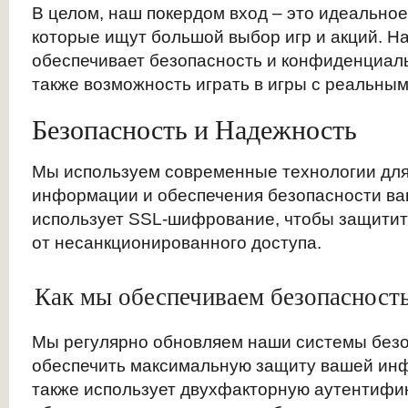
В целом, наш покердом вход – это идеальное
которые ищут большой выбор игр и акций. Н
обеспечивает безопасность и конфиденциаль
также возможность играть в игры с реальны
Безопасность и Надежность
Мы используем современные технологии дл
информации и обеспечения безопасности ва
использует SSL-шифрование, чтобы защити
от несанкционированного доступа.
Как мы обеспечиваем безопасност
Мы регулярно обновляем наши системы безо
обеспечить максимальную защиту вашей ин
также использует двухфакторную аутентифи