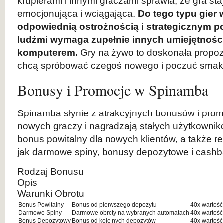
krupierami i innymi graczami sprawia, że gra sta
emocjonująca i wciągająca.
Do tego typu gier 
odpowiednią ostrożnością i strategicznym p
ludźmi wymaga zupełnie innych umiejętności 
komputerem.
Gry na żywo to doskonała propozy
chcą spróbować czegoś nowego i poczuć smak
Bonusy i Promocje w Spinamba
Spinamba słynie z atrakcyjnych bonusów i promo
nowych graczy i nagradzają stałych użytkownik
bonus powitalny dla nowych klientów, a także re
jak darmowe spiny, bonusy depozytowe i cashb
Rodzaj Bonusu
Opis
Warunki Obrotu
Bonus Powitalny
Bonus od pierwszego depozytu
40x wartoś
Darmowe Spiny
Darmowe obroty na wybranych automatach
40x wartoś
Bonus Depozytowy
Bonus od kolejnych depozytów
40x wartoś