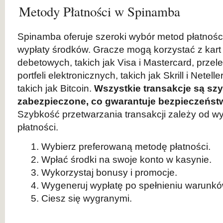
Metody Płatności w Spinamba
Spinamba oferuje szeroki wybór metod płatności,
wypłaty środków. Gracze mogą korzystać z kart
debetowych, takich jak Visa i Mastercard, prz
portfeli elektronicznych, takich jak Skrill i Netell
takich jak Bitcoin.
Wszystkie transakcje są szy
zabezpieczone, co gwarantuje bezpieczeńst
Szybkość przetwarzania transakcji zależy od w
płatności.
Wybierz preferowaną metodę płatności.
Wpłać środki na swoje konto w kasynie.
Wykorzystaj bonusy i promocje.
Wygeneruj wypłatę po spełnieniu warunkó
Ciesz się wygranymi.