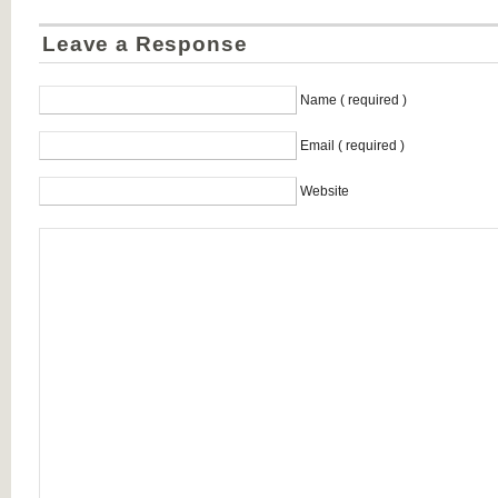
Leave a Response
Name ( required )
Email ( required )
Website