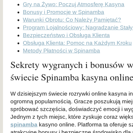
Gry na Żywo: Poczuj Atmosferę Kasyna
Bonusy i Promocje w Spinamba
Warunki Obrotu: Co Należy Pamiętać?
Program Lojalnościowy: Nagradzanie Stał
Bezpieczeństwo i Obsługa Klienta
Obsługa Klienta: Pomoc na Każdym Kroku
Metody Płatności w Spinamba
Sekrety wygranych i bonusów 
świecie Spinamba kasyna onlin
W dzisiejszym świecie rozrywki online kasyna i
ogromną popularnością. Gracze poszukują miej
spróbować szczęścia, doświadczyć emocji i wyg
Jednym z tych miejsc, które zyskuje coraz więks
spinamba
kasyno online. Platforma ta oferuje s
atrakcyjne bonusy i bezpieczne środowisko dla