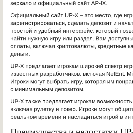
зеркало и официальный сайт AP-IX.
Официальный сайт UP-X – это место, где игр
зарегистрироваться, сделать депозит и начат
простой и удобный интерфейс, который позво
найти нужную игру или раздел. Вам доступн
оплаты, включая криптовалюты, кредитные к
деньги.
UP-X предлагает игрокам широкий спектр иг
известных разработчиков, включая NetEnt, Mi
Игроки могут выбрать игру, которая им понра
с минимальным депозитом.
UP-X также предлагает игрокам возможность 
включая рулетку и покер. Игроки могут общат
реальном времени и насладиться игрой в ин
Преимущества и недостатки UP