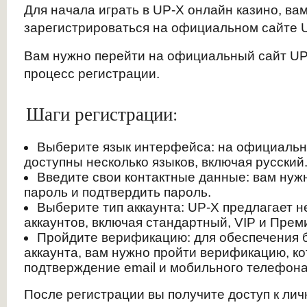
Для начала играть в UP-X онлайн казино, ва
зарегистрироваться на официальном сайте 
Вам нужно перейти на официальный сайт UP
процесс регистрации.
Шаги регистрации:
Выберите язык интерфейса: на официальн
доступны несколько языков, включая русский
Введите свои контактные данные: вам нужн
пароль и подтвердить пароль.
Выберите тип аккаунта: UP-X предлагает н
аккаунтов, включая стандартный, VIP и Прем
Пройдите верификацию: для обеспечения 
аккаунта, вам нужно пройти верификацию, ко
подтверждение email и мобильного телефона
После регистрации вы получите доступ к личн