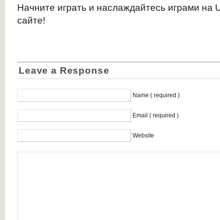
Начните играть и наслаждайтесь играми на
сайте!
Leave a Response
Name ( required )
Email ( required )
Website