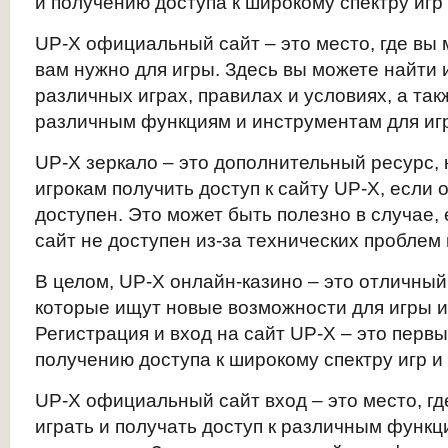
и получению доступа к широкому спектру игр 
UP-X официальный сайт – это место, где вы 
вам нужно для игры. Здесь вы можете найти
различных играх, правилах и условиях, а так
различным функциям и инструментам для игр
UP-X зеркало – это дополнительный ресурс, 
игрокам получить доступ к сайту UP-X, если
доступен. Это может быть полезно в случае
сайт не доступен из-за технических проблем 
В целом, UP-X онлайн-казино – это отличный
которые ищут новые возможности для игры 
Регистрация и вход на сайт UP-X – это первы
получению доступа к широкому спектру игр и 
UP-X официальный сайт вход – это место, гд
играть и получать доступ к различным функ