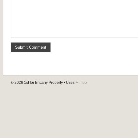
© 2026
1st for Brittany Property
• Uses
Mimbo