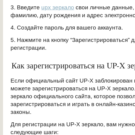
3. Введите
upx зеркало
свои личные данные, 
фамилию, дату рождения и адрес электронно
4. Создайте пароль для вашего аккаунта.
5. Нажмите на кнопку “Зарегистрироваться” 
регистрации.
Как зарегистрироваться на UP-X з
Если официальный сайт UP-X заблокирован 
можете зарегистрироваться на UP-X зеркало.
зеркало официального сайта, которое позвол
зарегистрироваться и играть в онлайн-казин
законы.
Для регистрации на UP-X зеркало, вам нужн
следующие шаги: