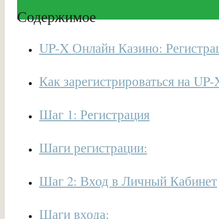
Содержимое
UP-X Онлайн Казино: Регистра
Как зарегистрироваться на UP-
Шаг 1: Регистрация
Шаги регистрации:
Шаг 2: Вход в Личный Кабинет
Шаги входа: