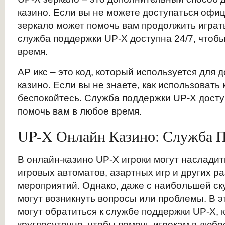
казино. Если вы не можете доступаться офиц
зеркало может помочь вам продолжить играть
служба поддержки UP-X доступна 24/7, чтоб
время.
AP икс – это код, который используется для д
казино. Если вы не знаете, как использовать к
беспокойтесь. Служба поддержки UP-X досту
помочь вам в любое время.
UP-X Онлайн Казино: Служба 
В онлайн-казино UP-X игроки могут наслади
игровых автоматов, азартных игр и других р
мероприятий. Однако, даже с наибольшей ск
могут возникнуть вопросы или проблемы. В э
могут обратиться к службе поддержки UP-X, 
круглосуточно, чтобы помочь игрокам в любо