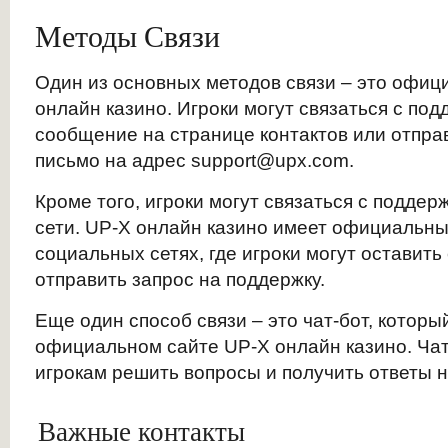
Методы Связи
Один из основных методов связи – это офиц
онлайн казино. Игроки могут связаться с под
сообщение на странице контактов или отпра
письмо на адрес support@upx.com.
Кроме того, игроки могут связаться с подде
сети. UP-X онлайн казино имеет официальны
социальных сетях, где игроки могут оставит
отправить запрос на поддержку.
Еще один способ связи – это чат-бот, которы
официальном сайте UP-X онлайн казино. Чат
игрокам решить вопросы и получить ответы н
Важные контакты