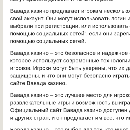
Вавада казино предлагает игрокам несколько
свой аккаунт. Они могут использовать логин 
выбрали при регистрации, или использовать
помощью социальных сетей”, если они зарег
помощью социальных сетей.
Вавада казино – это безопасное и надежное 
которое использует современные технологи
игроков. Игроки могут быть уверены, что их 
защищены, и что они могут безопасно играт
сайте Вавада казино.
Вавада казино – это лучшее место для игрок
развлекательные игры и возможность выигра
Официальный сайт Вавада казино доступен д
и других стран, и он предлагает им все, что 
Вавада казино – это выбор для тех, кто ищет