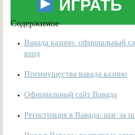
ИГРАТЬ
Содержимое
Вавада казино: официальный са
вход
Преимущества вавада казино
Официальный сайт Вавада
Регистрация в Вавада: шаг за 