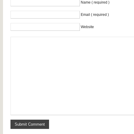
Name ( required )
Email ( required )
Website