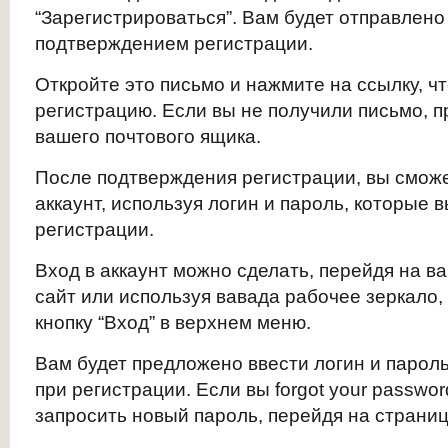
“Зарегистрироваться”. Вам будет отправлено
подтверждением регистрации.
Откройте это письмо и нажмите на ссылку, ч
регистрацию. Если вы не получили письмо, 
вашего почтового ящика.
После подтверждения регистрации, вы сможе
аккаунт, используя логин и пароль, которые 
регистрации.
Вход в аккаунт можно сделать, перейдя на 
сайт или используя вавада рабочее зеркало, 
кнопку “Вход” в верхнем меню.
Вам будет предложено ввести логин и пароль
при регистрации. Если вы forgot your passwo
запросить новый пароль, перейдя на страниц