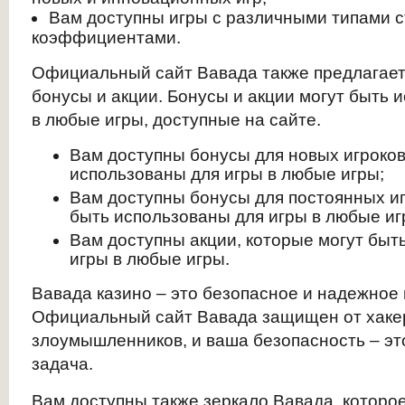
Вам доступны игры с различными типами с
коэффициентами.
Официальный сайт Вавада также предлагает
бонусы и акции. Бонусы и акции могут быть 
в любые игры, доступные на сайте.
Вам доступны бонусы для новых игроков
использованы для игры в любые игры;
Вам доступны бонусы для постоянных иг
быть использованы для игры в любые иг
Вам доступны акции, которые могут быт
игры в любые игры.
Вавада казино – это безопасное и надежное 
Официальный сайт Вавада защищен от хакер
злоумышленников, и ваша безопасность – эт
задача.
Вам доступны также зеркало Вавада, которо